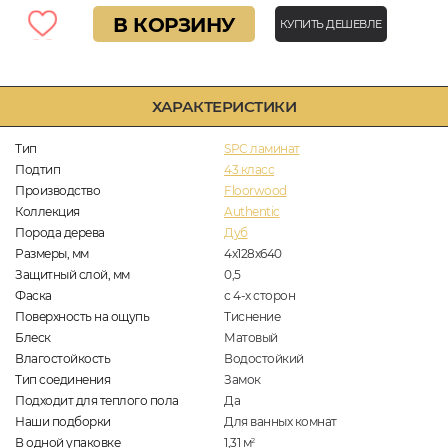
В КОРЗИНУ
КУПИТЬ ДЕШЕВЛЕ
ХАРАКТЕРИСТИКИ
Тип
SPC ламинат
Подтип
43 класс
Производство
Floorwood
Коллекция
Authentic
Порода дерева
Дуб
Размеры, мм
4х128х640
Защитный слой, мм
0,5
Фаска
с 4-х сторон
Поверхность на ощупь
Тиснение
Блеск
Матовый
Влагостойкость
Водостойкий
Тип соединения
Замок
Подходит для теплого пола
Да
Наши подборки
Для ванных комнат
В одной упаковке
1,31
м
2