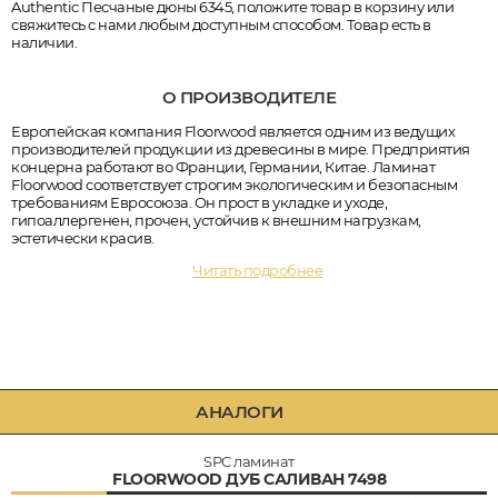
Authentic Песчаные дюны 6345, положите товар в корзину или
свяжитесь с нами любым доступным способом. Товар есть в
наличии.
О ПРОИЗВОДИТЕЛЕ
Европейская компания Floorwood является одним из ведущих
производителей продукции из древесины в мире. Предприятия
концерна работают во Франции, Германии, Китае. Ламинат
Floorwood соответствует строгим экологическим и безопасным
требованиям Евросоюза. Он прост в укладке и уходе,
гипоаллергенен, прочен, устойчив к внешним нагрузкам,
эстетически красив.
Читать подробнее
АНАЛОГИ
SPC ламинат
FLOORWOOD ДУБ САЛИВАН 7498