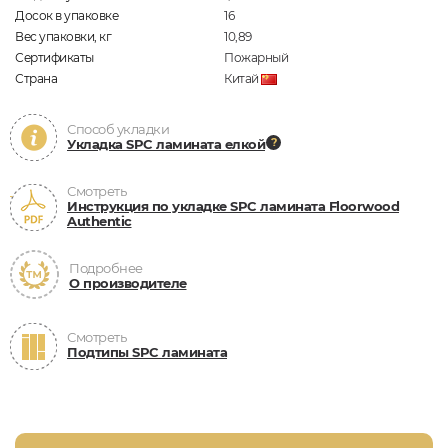
Досок в упаковке
16
Вес упаковки, кг
10,89
Сертификаты
Пожарный
Страна
Китай
Способ укладки
Укладка SPC ламината елкой
Смотреть
Инструкция по укладке SPC ламината Floorwood
Authentic
Подробнее
О производителе
Смотреть
Подтипы SPC ламината