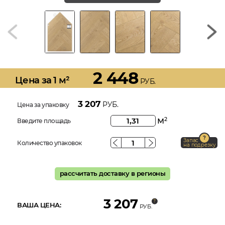
2 448
Цена за 1 м²
РУБ.
3 207
РУБ.
Цена за упаковку
м
2
Введите площадь
Запас
Количество упаковок
на подрезку
рассчитать доставку в регионы
3 207
ВАША ЦЕНА:
РУБ.