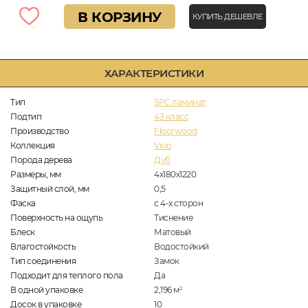
В КОРЗИНУ
КУПИТЬ ДЕШЕВЛЕ
ХАРАКТЕРИСТИКИ
Тип
SPC ламинат
Подтип
43 класс
Производство
Floorwood
Коллекция
Visio
Порода дерева
Дуб
Размеры, мм
4х180х1220
Защитный слой, мм
0,5
Фаска
с 4-х сторон
Поверхность на ощупь
Тиснение
Блеск
Матовый
Влагостойкость
Водостойкий
Тип соединения
Замок
Подходит для теплого пола
Да
В одной упаковке
2,196
м
2
Досок в упаковке
10