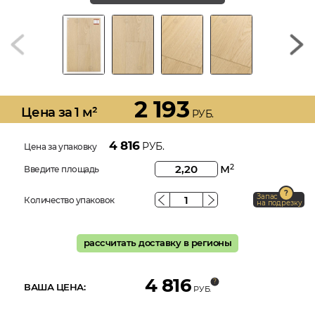
2 193
Цена за 1 м²
РУБ.
4 816
РУБ.
Цена за упаковку
м
2
Введите площадь
Запас
Количество упаковок
на подрезку
рассчитать доставку в регионы
4 816
ВАША ЦЕНА:
РУБ.