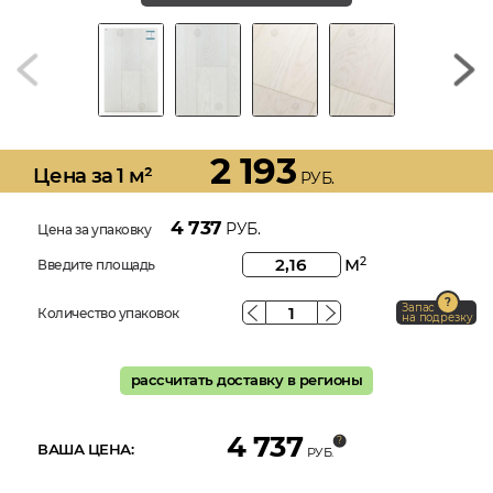
2 193
Цена за 1 м²
РУБ.
4 737
РУБ.
Цена за упаковку
м
2
Введите площадь
Запас
Количество упаковок
на подрезку
рассчитать доставку в регионы
4 737
ВАША ЦЕНА:
РУБ.