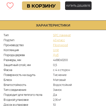
В КОРЗИНУ
КУПИТЬ ДЕШЕВЛЕ
ХАРАКТЕРИСТИКИ
Тип
SPC ламинат
Подтип
43 класс
Производство
Floorwood
Коллекция
Unit
Порода дерева
Дуб
Размеры, мм
4х180х1200
Защитный слой, мм
0,5
Фаска
с 4-х сторон
Поверхность на ощупь
Тиснение
Блеск
Матовый
Влагостойкость
Водостойкий
Тип соединения
Замок
Подходит для теплого пола
Да
В одной упаковке
2,16
м
2
Досок в упаковке
10