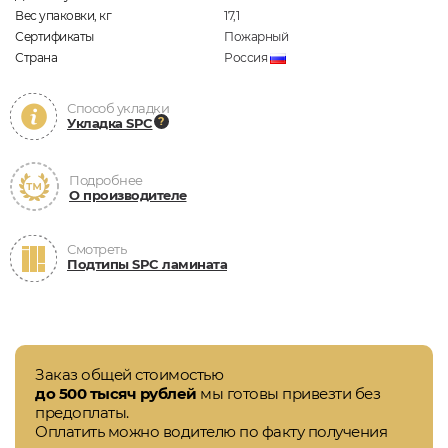
Вес упаковки, кг
17,1
Сертификаты
Пожарный
Страна
Россия
Способ укладки
Укладка SPC
Подробнее
О производителе
Смотреть
Подтипы SPC ламината
Заказ общей стоимостью
до 500 тысяч рублей
мы готовы привезти без
предоплаты.
Оплатить можно водителю по факту получения