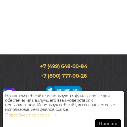
+7 (499) 648-00-84
183x1200, 5мм
+7 (800) 777-00-26
Дуб, Однополосный, Водостойкий
2 690
руб.
Цена за 1 м²
На нашем веб-сайте используются файлы cookie для
обеспечения наилучшего взаимодействия с
График работы салона
пользователем. Используя веб-сайт, вы соглашаетесь с
БЫСТРЫЙ ЗАКАЗ
КУПИТЬ
Пн-Вс с 09:00 до 21:00
использованием файлов cookie.
Наш адрес:
127018, г. Москва,
Подробнее про cookie ⟶
ул.Складочная, д.1, строение 9
SPC ламинат
Принять
ALIXFLOOR ДУБ КРЕМОВЫЙ РУСТИКАЛЬНЫЙ ALX1036-19А
Всегда свободная парковка