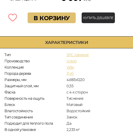
В КОРЗИНУ
КУПИТЬ ДЕШЕВЛЕ
ХАРАКТЕРИСТИКИ
Тип
SPC ламинат
Производство
Union
Коллекция
Vida
Порода дерева
Дуб
Размеры, мм
4х183х1220
Защитный слой, мм
0,55
Фаска
с 4-х сторон
Поверхность на ощупь
Тиснение
Блеск
Матовый
Влагостойкость
Водостойкий
Тип соединения
Замок
Подходит для теплого пола
Да
В одной упаковке
2,233
м
2