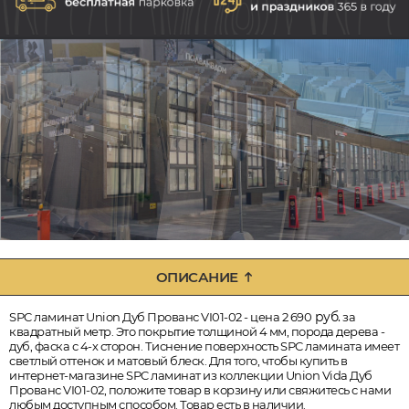
ОПИСАНИЕ
руб.
SPC ламинат Union Дуб Прованс VI01-02 - цена 2 690
за
квадратный метр. Это покрытие толщиной 4 мм, порода дерева -
дуб, фаска с 4-х сторон. Тиснение поверхность SPC ламината имеет
светлый оттенок и матовый блеск. Для того, чтобы купить в
интернет-магазине SPC ламинат из коллекции Union Vida Дуб
Прованс VI01-02, положите товар в корзину или свяжитесь с нами
любым доступным способом. Товар есть в наличии.