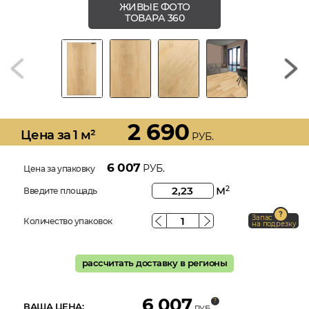
ЖИВЫЕ ФОТО
ТОВАРА 360
2 690
Цена за 1 м²
РУБ.
6 007
РУБ.
Цена за упаковку
м
2
Введите площадь
Запас
Количество упаковок
на подрезку
рассчитать доставку в регионы
6 007
ВАША ЦЕНА:
РУБ.