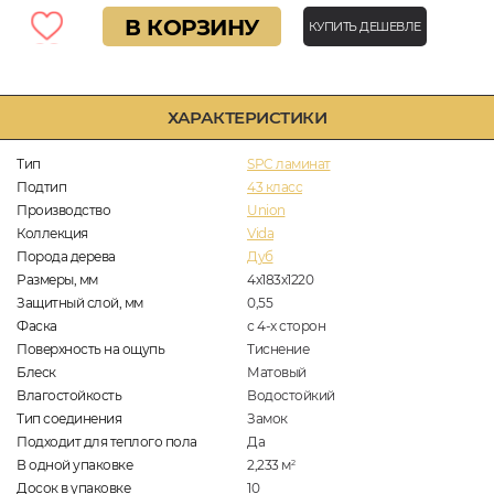
В КОРЗИНУ
КУПИТЬ ДЕШЕВЛЕ
ХАРАКТЕРИСТИКИ
Тип
SPC ламинат
Подтип
43 класс
Производство
Union
Коллекция
Vida
Порода дерева
Дуб
Размеры, мм
4х183х1220
Защитный слой, мм
0,55
Фаска
с 4-х сторон
Поверхность на ощупь
Тиснение
Блеск
Матовый
Влагостойкость
Водостойкий
Тип соединения
Замок
Подходит для теплого пола
Да
В одной упаковке
2,233
м
2
Досок в упаковке
10