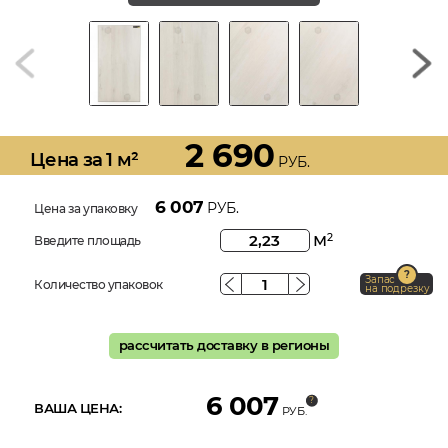
2 690
Цена за 1 м²
РУБ.
6 007
РУБ.
Цена за упаковку
м
2
Введите площадь
Запас
Количество упаковок
на подрезку
рассчитать доставку в регионы
6 007
ВАША ЦЕНА:
РУБ.