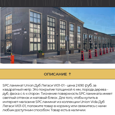
ОПИСАНИЕ
руб.
SPC ламинат Union Дуб Легаси VI01-01 - цена 2 690
за
квадратный метр. Это покрытие толщиной 4 мм, порода дерева -
дуб, фаска с 4-х сторон. Тиснение поверхность SPC ламината имеет
светлый оттенок и матовый блеск. Для того, чтобы купить в
интернет-магазине SPC ламинат из коллекции Union Vida Дуб
Легаси VI01-01, положите товар в корзину или свяжитесь с нами
любым доступным способом. Товар есть в наличии.