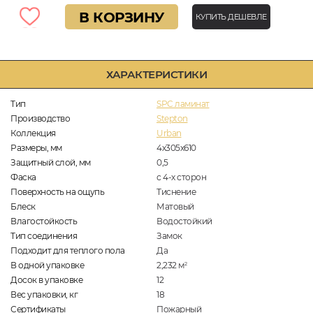
В КОРЗИНУ
КУПИТЬ ДЕШЕВЛЕ
ХАРАКТЕРИСТИКИ
Тип
SPC ламинат
Производство
Stepton
Коллекция
Urban
Размеры, мм
4х305х610
Защитный слой, мм
0,5
Фаска
с 4-х сторон
Поверхность на ощупь
Тиснение
Блеск
Матовый
Влагостойкость
Водостойкий
Тип соединения
Замок
Подходит для теплого пола
Да
В одной упаковке
2,232
м
2
Досок в упаковке
12
Вес упаковки, кг
18
Сертификаты
Пожарный