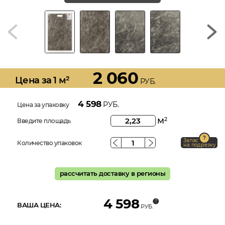
2 060
Цена за 1 м²
РУБ.
4 598
РУБ.
Цена за упаковку
м
2
Введите площадь
Запас
Количество упаковок
на подрезку
рассчитать доставку в регионы
4 598
ВАША ЦЕНА:
РУБ.