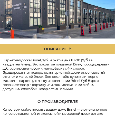
ОПИСАНИЕ
руб.
Паркетная доска Brinel Дуб Бархат - цена 8 400
за
квадратный метр. Это покрытие толщиной 15 мм, порода дерева -
дуб, сортировка - рустик, натур, фаска с 4-х сторон.
Брашированная поверхность паркетной доски имеет светлый
оттенок и матовый блеск. Для того, чтобы купить в интернет-
магазине паркетную доску из коллекции Brinel Дуб Бархат,
положите товар в корзину или свяжитесь с нами любым
доступным способом. Товар есть в наличии.
О ПРОИЗВОДИТЕЛЕ
Качество и стабильность в вашем доме Brinel — это неизменное
качество паркетной, инженерной и массивной досок вот уже