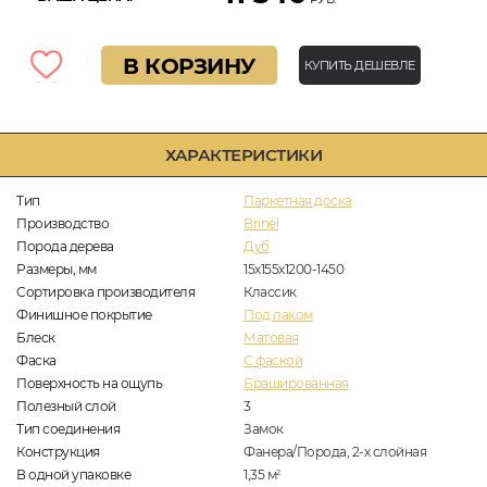
В КОРЗИНУ
КУПИТЬ ДЕШЕВЛЕ
ХАРАКТЕРИСТИКИ
Тип
Паркетная доска
Производство
Brinel
Порода дерева
Дуб
Размеры, мм
15х155х1200-1450
Сортировка производителя
Классик
Финишное покрытие
Под лаком
Блеск
Матовая
Фаска
С фаской
Поверхность на ощупь
Брашированная
Полезный слой
3
Тип соединения
Замок
Конструкция
Фанера/Порода, 2-х слойная
В одной упаковке
1,35
м
2