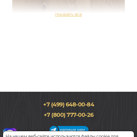
+7 (499) 648-00-84
15x155, 1200-1450мм
+7 (800) 777-00-26
Дуб, Однополосный, Лак, Рустик, Натур
8 400
руб.
Цена за 1 м²
На нашем веб-сайте используются файлы cookie для