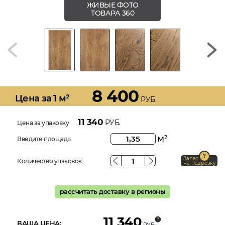
ЖИВЫЕ ФОТО
ТОВАРА 360
8 400
Цена за 1 м²
РУБ.
11 340
РУБ.
Цена за упаковку
м
2
Введите площадь
Запас
Количество упаковок
на подрезку
рассчитать доставку в регионы
11 340
ВАША ЦЕНА:
РУБ.