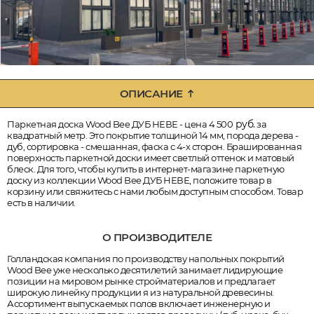
ОПИСАНИЕ
руб.
Паркетная доска Wood Bee ДУБ НЕВЕ - цена 4 500
за
квадратный метр. Это покрытие толщиной 14 мм, порода дерева -
дуб, сортировка - смешанная, фаска с 4-х сторон. Брашированная
поверхность паркетной доски имеет светлый оттенок и матовый
блеск. Для того, чтобы купить в интернет-магазине паркетную
доску из коллекции Wood Bee ДУБ НЕВЕ, положите товар в
корзину или свяжитесь с нами любым доступным способом. Товар
есть в наличии.
О ПРОИЗВОДИТЕЛЕ
Голландская компания по производству напольных покрытий
Wood Bee уже несколько десятилетий занимает лидирующие
позиции на мировом рынке стройматериалов и предлагает
широкую линейку продукции я из натуральной древесины.
Ассортимент выпускаемых полов включает инженерную и