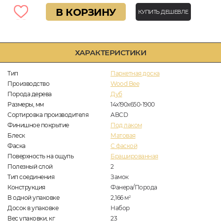
В КОРЗИНУ
КУПИТЬ ДЕШЕВЛЕ
ХАРАКТЕРИСТИКИ
Тип
Паркетная доска
Производство
Wood Bee
Порода дерева
Дуб
Размеры, мм
14х190х650-1900
Сортировка производителя
ABCD
Финишное покрытие
Под лаком
Блеск
Матовая
Фаска
С фаской
Поверхность на ощупь
Брашированная
Полезный слой
2
Тип соединения
Замок
Конструкция
Фанера/Порода
В одной упаковке
2,166
м
2
Досок в упаковке
Набор
Вес упаковки, кг
23