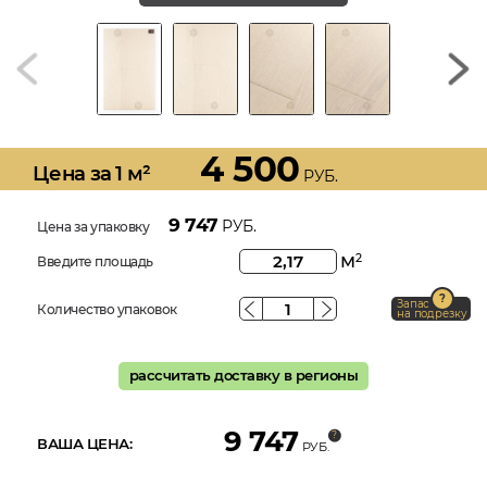
4 500
Цена за 1 м²
РУБ.
9 747
РУБ.
Цена за упаковку
м
2
Введите площадь
Запас
Количество упаковок
на подрезку
рассчитать доставку в регионы
9 747
ВАША ЦЕНА:
РУБ.