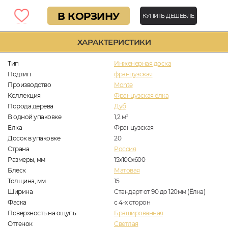
В КОРЗИНУ
КУПИТЬ ДЕШЕВЛЕ
ХАРАКТЕРИСТИКИ
Тип
Инженерная доска
Подтип
французская
Производство
Monte
Коллекция
Французская ёлка
Порода дерева
Дуб
В одной упаковке
1,2
м
2
Елка
Французская
Досок в упаковке
20
Страна
Россия
Размеры, мм
15х100х600
Блеск
Матовая
Толщина, мм
15
Ширина
Стандарт от 90 до 120мм (Ёлка)
Фаска
с 4-х сторон
Поверхность на ощупь
Брашированная
Оттенок
Светлая