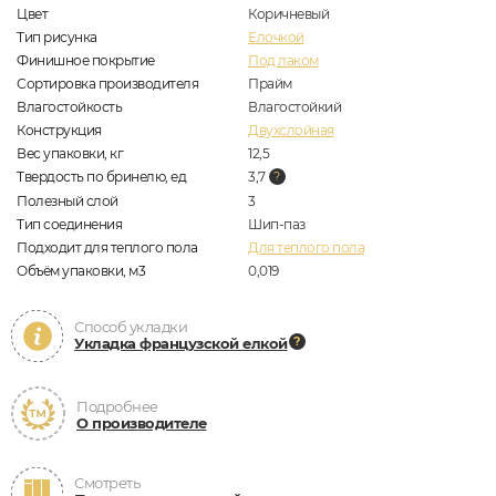
Цвет
Коричневый
Тип рисунка
Елочкой
Финишное покрытие
Под лаком
Сортировка производителя
Прайм
Влагостойкость
Влагостойкий
Конструкция
Двухслойная
Вес упаковки, кг
12,5
Твердость по бринелю, ед
3,7
Полезный слой
3
Тип соединения
Шип-паз
Подходит для теплого пола
Для теплого пола
Объём упаковки, м3
0,019
Способ укладки
Укладка французской елкой
Подробнее
О производителе
Смотреть