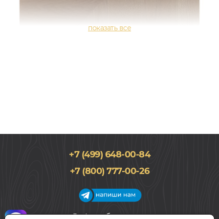
+7 (499) 648-00-84
+7 (800) 777-00-26
100x600, 15мм
Дуб, Елочкой, Елка Французская, Лак, Прайм
-
15
12 353
%
РУБ.
10 500
График работы салона