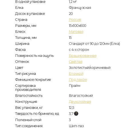
В одной упаковке
1,2
м
2
Елка
Французская
Досок в упаковке
20
Страна
Россия
Размеры, мм
15х100х600
Блеск
Матовая
Толщина, мм
15
Ширина
Стандарт от 90 до 120мм (Ёлка)
Фаска
с 4-х сторон
Поверхность на ощупь
Брашированная
Оттенок
Светлая
Цвет
Золотистый/коричневый
Тип рисунка
Елочкой
Финишное покрытие
Под лаком
Сортировка
Прайм
производителя
Влагостойкость
Влагостойкий
Конструкция
Двухслойная
Вес упаковки, кг
12,5
Твердость по бринелю, ед
3,7
Полезный слой
3
Тип соединения
Шип-паз