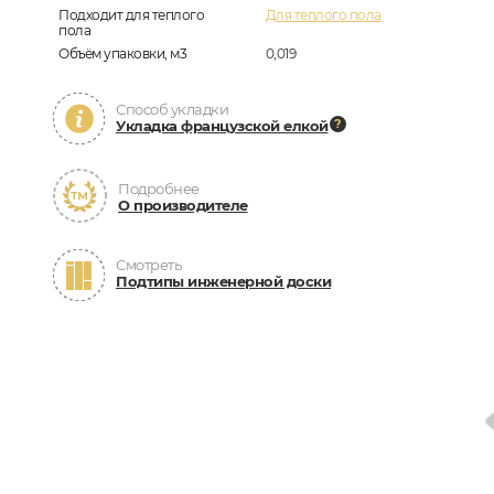
Подходит для теплого
Для теплого пола
пола
Объём упаковки, м3
0,019
Способ укладки
Укладка французской елкой
Подробнее
О производителе
Смотреть
Подтипы инженерной доски