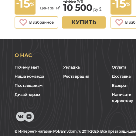
15
15
12 353
-
-
РУБ.
%
%
10 500
Цена за 1 м²
руб.
КУПИТЬ
О НАС
Почему мы?
Укладка
Оплата
Наша команда
Реставрация
Доставка
Поставщикам
Возврат
Дизайнерам
Написать
директору
© Интернет-магазин Polvamvdom.ru 2011-2026. Все права защищен