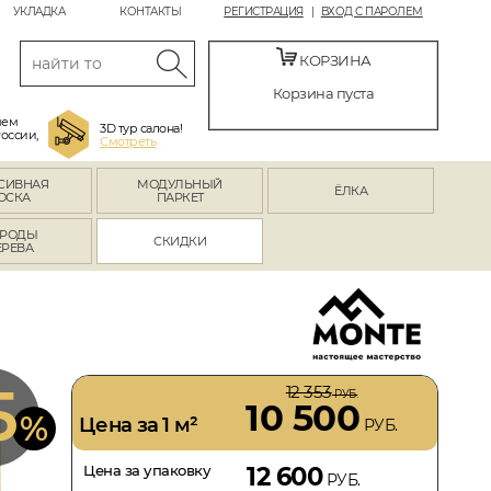
УКЛАДКА
КОНТАКТЫ
РЕГИСТРАЦИЯ
ВХОД С ПАРОЛЕМ
КОРЗИНА
Корзина пуста
яем
3D тур салона!
России,
Смотреть
СИВНАЯ
МОДУЛЬНЫЙ
ЁЛКА
ОСКА
ПАРКЕТ
РОДЫ
СКИДКИ
ЕРЕВА
5
12 353
РУБ.
10 500
%
Цена за 1 м²
РУБ.
Цена за упаковку
12 600
РУБ.