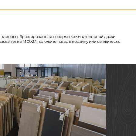
с 4-х сторон. Брашированная поверхность инженерной доски
зская ёлка M 0027, положите товар в корзину или свяжитесь с