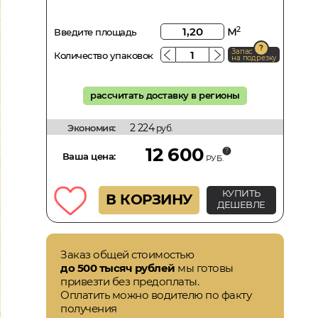
м
2
Введите площадь
Запас
Количество упаковок
на подрезку
рассчитать доставку в регионы
2 224
Экономия:
руб.
12 600
Ваша цена:
РУБ.
КУПИТЬ
В КОРЗИНУ
ДЕШЕВЛЕ
Заказ общей стоимостью
до 500 тысяч рублей
мы готовы
привезти без предоплаты.
Оплатить можно водителю по факту
получения