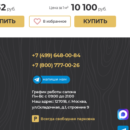
52
10 100
Цена за 1 м²
руб.
руб.
ПИТЬ
КУПИТЬ
+7 (499) 648-00-84
+7 (800) 777-00-26
График работы салона
Пн-Вс с 09:00 до 21:00
Наш адрес:
127018, г. Москва,
ул.Складочная, д.1, строение 9
Всегда свободная парковка