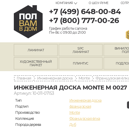
КОМПАНИЯ
О ШОУ-РУМЕ
СОТР
+7 (499) 648-00-84
+7 (800) 777-00-26
График работы салона
Пн-Вс с 09:00 до 21:00
SPC
ВИНИЛ
ЛАМИНАТ
ЛАМИНАТ
ПО
ХУДОЖЕСТВЕННЫЙ
ПЛИНТУС
ПОДЛО
ПАРКЕТ
Главная
Инженерная доска
Monte
Французская ёлк
ИНЖЕНЕРНАЯ ДОСКА MONTE M 0027
Артикул: 10-011-07153
Тип
Инженерная доска
Подтип
французская
Производство
Monte
Коллекция
Французская ёлка
Порода дерева
Дуб