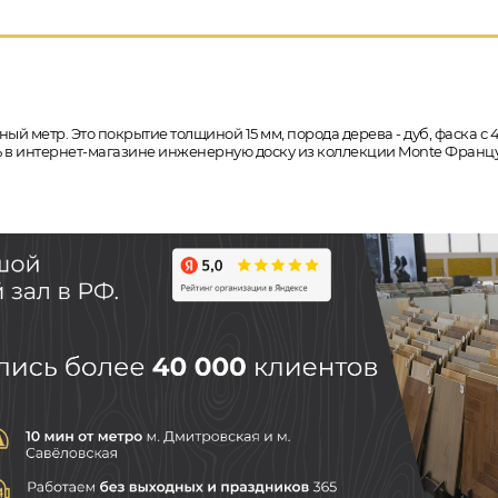
ный метр. Это покрытие толщиной 15 мм, порода дерева - дуб, фаска 
ить в интернет-магазине инженерную доску из коллекции Monte Францу