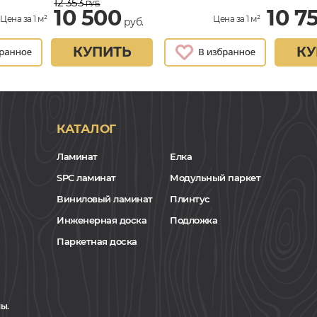
12 353
РУБ.
10 500
10 7
Цена за 1 м²
Цена за 1 м²
руб.
КУПИТЬ
КУ
КАТАЛОГ
Ламинат
Елка
SPC ламинат
Модульный паркет
Виниловый ламинат
Плинтус
Инженерная доска
Подложка
Паркетная доска
ы.