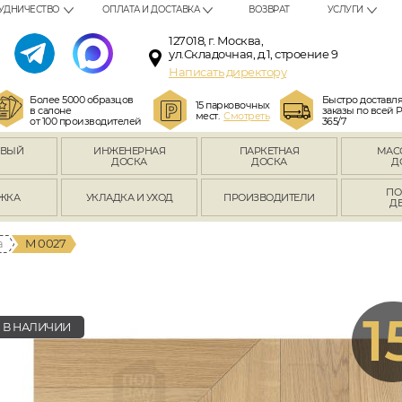
УДНИЧЕСТВО
ОПЛАТА И ДОСТАВКА
ВОЗВРАТ
УСЛУГИ
127018, г. Москва,
ул.Складочная, д.1, строение 9
Написать директору
Более 5000 образцов
Быстро доставл
15 парковочных
в салоне
заказы по всей 
мест.
Смотреть
от 100 производителей
365/7
ОВЫЙ
ИНЖЕНЕРНАЯ
ПАРКЕТНАЯ
МАС
Л
ДОСКА
ДОСКА
Д
ПО
ЖКА
УКЛАДКА И УХОД
ПРОИЗВОДИТЕЛИ
Д
а
M 0027
1
В НАЛИЧИИ