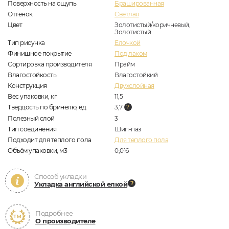
Поверхность на ощупь
Брашированная
Оттенок
Светлая
Цвет
Золотистый/коричневый,
Золотистый
Тип рисунка
Елочкой
Финишное покрытие
Под лаком
Сортировка производителя
Прайм
Влагостойкость
Влагостойкий
Конструкция
Двухслойная
Вес упаковки, кг
11,5
Твердость по бринелю, ед
3,7
Полезный слой
3
Тип соединения
Шип-паз
Подходит для теплого пола
Для теплого пола
Объём упаковки, м3
0,016
Способ укладки
Укладка английской елкой
Подробнее
О производителе