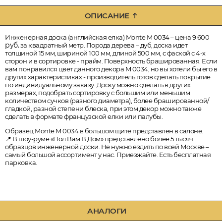
ОПИСАНИЕ
Инженерная доска (английская елка) Monte M 0034 – цена 9 600
руб.
за квадратный метр. Порода дерева – дуб, доска идет
толщиной 15 мм, шириной 100 мм, длиной 500 мм, с фаской с 4-х
сторон и в сортировке - прайм. Поверхность брашированная. Если
вам понравился цвет данного декора M 0034, но вы хотели бы его в
других характеристиках - производитель готов сделать покрытие
по индивидуальному заказу. Доску можно сделать в других
размерах, подобрать сортировку с большим или меньшим
количеством сучков (разного диаметра), более брашированной/
гладкой, разной степени блеска, при этом декор можно также
сделать в формате французской елки или палубы.
Образец Monte M 0034 в большом щите представлен в салоне.
📍 В шоу-руме «Пол Вам В Дом» представлено более 5 тысяч
образцов инженерной доски. Не нужно ездить по всей Москве –
самый большой ассортимент у нас. Приезжайте. Есть бесплатная
парковка.
АНАЛОГИ