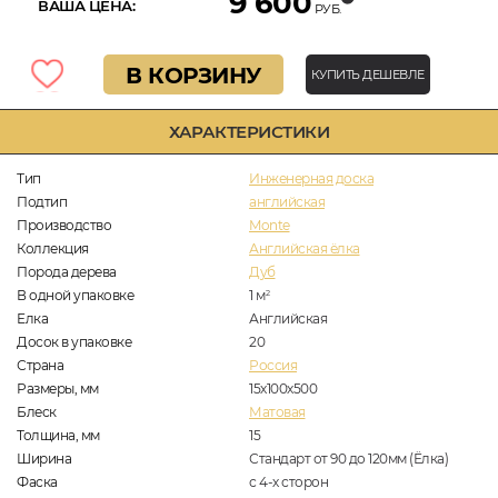
9 600
ВАША ЦЕНА:
РУБ.
В КОРЗИНУ
КУПИТЬ ДЕШЕВЛЕ
ХАРАКТЕРИСТИКИ
Тип
Инженерная доска
Подтип
английская
Производство
Monte
Коллекция
Английская ёлка
Порода дерева
Дуб
В одной упаковке
1
м
2
Елка
Английская
Досок в упаковке
20
Страна
Россия
Размеры, мм
15х100х500
Блеск
Матовая
Толщина, мм
15
Ширина
Стандарт от 90 до 120мм (Ёлка)
Фаска
с 4-х сторон