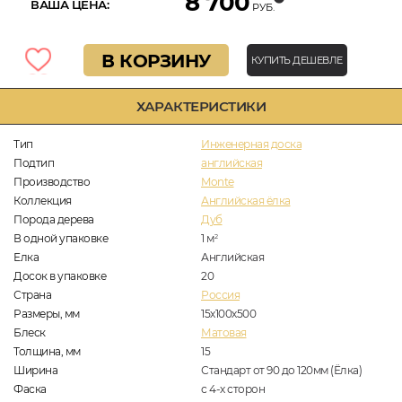
8 700
ВАША ЦЕНА:
РУБ.
В КОРЗИНУ
КУПИТЬ ДЕШЕВЛЕ
ХАРАКТЕРИСТИКИ
Тип
Инженерная доска
Подтип
английская
Производство
Monte
Коллекция
Английская ёлка
Порода дерева
Дуб
В одной упаковке
1
м
2
Елка
Английская
Досок в упаковке
20
Страна
Россия
Размеры, мм
15х100х500
Блеск
Матовая
Толщина, мм
15
Ширина
Стандарт от 90 до 120мм (Ёлка)
Фаска
с 4-х сторон