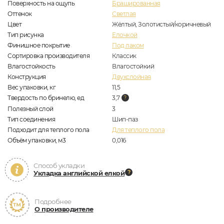
Поверхность на ощупь
Брашированная
Оттенок
Светлая
Цвет
Жёлтый, Золотистый/коричневый
Тип рисунка
Елочкой
Финишное покрытие
Под лаком
Сортировка производителя
Классик
Влагостойкость
Влагостойкий
Конструкция
Двухслойная
Вес упаковки, кг
11,5
Твердость по бринелю, ед
3,7
Полезный слой
3
Тип соединения
Шип-паз
Подходит для теплого пола
Для теплого пола
Объём упаковки, м3
0,016
Способ укладки
Укладка английской елкой
Подробнее
О производителе