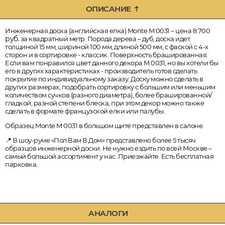
ОПИСАНИЕ
Инженерная доска (английская елка) Monte M 0031 – цена 8 700
руб.
за квадратный метр. Порода дерева – дуб, доска идет
толщиной 15 мм, шириной 100 мм, длиной 500 мм, с фаской с 4-х
сторон и в сортировке - классик. Поверхность брашированная.
Если вам понравился цвет данного декора M 0031, но вы хотели бы
его в других характеристиках - производитель готов сделать
покрытие по индивидуальному заказу. Доску можно сделать в
других размерах, подобрать сортировку с большим или меньшим
количеством сучков (разного диаметра), более брашированной/
гладкой, разной степени блеска, при этом декор можно также
сделать в формате французской елки или палубы.
Образец Monte M 0031 в большом щите представлен в салоне.
📍 В шоу-руме «Пол Вам В Дом» представлено более 5 тысяч
образцов инженерной доски. Не нужно ездить по всей Москве –
самый большой ассортимент у нас. Приезжайте. Есть бесплатная
парковка.
АНАЛОГИ