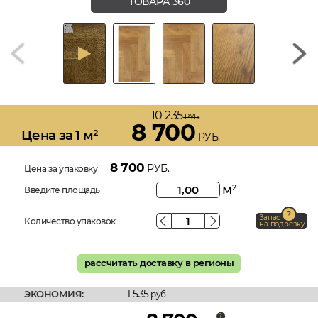
ТОВАРА 360
10 235
РУБ.
8 700
Цена за 1 м²
РУБ.
8 700
РУБ.
Цена за упаковку
м
2
Введите площадь
Запас
Количество упаковок
на подрезку
рассчитать доставку в регионы
1 535
ЭКОНОМИЯ:
руб.