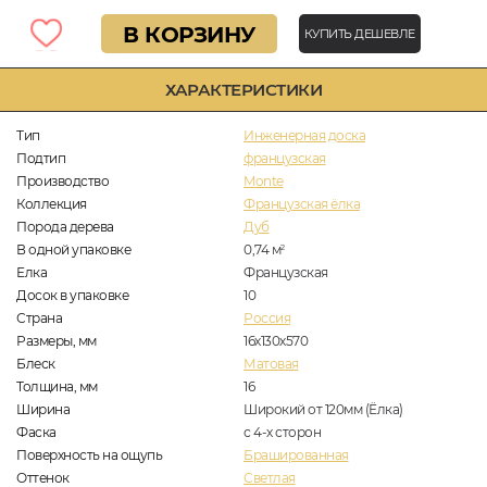
В КОРЗИНУ
КУПИТЬ ДЕШЕВЛЕ
ХАРАКТЕРИСТИКИ
Тип
Инженерная доска
Подтип
французская
Производство
Monte
Коллекция
Французская ёлка
Порода дерева
Дуб
В одной упаковке
0,74
м
2
Елка
Французская
Досок в упаковке
10
Страна
Россия
Размеры, мм
16х130х570
Блеск
Матовая
Толщина, мм
16
Ширина
Широкий от 120мм (Ёлка)
Фаска
с 4-х сторон
Поверхность на ощупь
Брашированная
Оттенок
Светлая