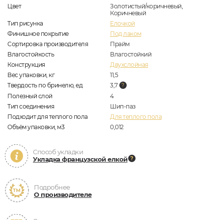
Цвет
Золотистый/коричневый,
Коричневый
Тип рисунка
Елочкой
Финишное покрытие
Под лаком
Сортировка производителя
Прайм
Влагостойкость
Влагостойкий
Конструкция
Двухслойная
Вес упаковки, кг
11,5
Твердость по бринелю, ед
3,7
Полезный слой
4
Тип соединения
Шип-паз
Подходит для теплого пола
Для теплого пола
Объём упаковки, м3
0,012
Способ укладки
Укладка французской елкой
Подробнее
О производителе