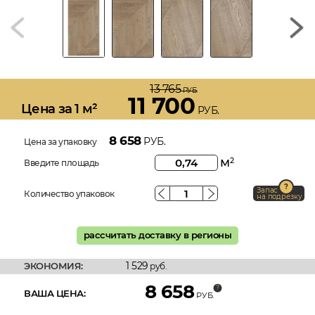
13 765
РУБ.
11 700
Цена за 1 м²
РУБ.
8 658
РУБ.
Цена за упаковку
м
2
Введите площадь
Запас
Количество упаковок
на подрезку
рассчитать доставку в регионы
1 529
ЭКОНОМИЯ:
руб.
8 658
ВАША ЦЕНА:
РУБ.