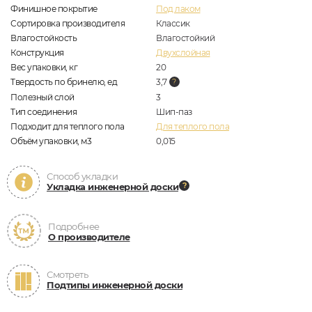
Финишное покрытие
Под лаком
Сортировка производителя
Классик
Влагостойкость
Влагостойкий
Конструкция
Двухслойная
Вес упаковки, кг
20
Твердость по бринелю, ед
3,7
Полезный слой
3
Тип соединения
Шип-паз
Подходит для теплого пола
Для теплого пола
Объём упаковки, м3
0,015
Способ укладки
Укладка инженерной доски
Подробнее
О производителе
Смотреть
Подтипы инженерной доски