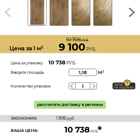
10 706
РУБ.
9 100
Цена за 1 м²
РУБ.
10 738
РУБ.
Цена за упаковку
м
2
Введите площадь
Запас
Количество упаковок
на подрезку
рассчитать доставку в регионы
1 896
ЭКОНОМИЯ:
руб.
10 738
ВАША ЦЕНА:
РУБ.