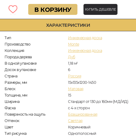
В КОРЗИНУ
КУПИТЬ ДЕШЕВЛЕ
ХАРАКТЕРИСТИКИ
Тип
Инженерная доска
Производство
Monte
Коллекция
Инженерная доска
Порода дерева
Дуб
В одной упаковке
1,18
м
2
Досок в упаковке
6
Страна
Россия
Размеры, мм
15х135х1200-1450
Блеск
Матовая
Толщина, мм
15
Ширина
Стандарт от 130 до 160мм (МД/ИД)
Фаска
с 4-х сторон
Поверхность на ощупь
Брашированная
Оттенок
Светлая
Цвет
Коричневый
Тип рисунка
Однополосный