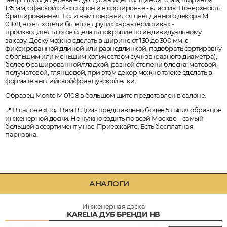
135 мм, с фаской с 4-х сторон и в сортировке - классик. Поверхность
брашированная. Если вам понравился цвет данного декора M
0108, но вы хотели бы его в других характеристиках -
производитель готов сделать покрытие по индивидуальному
заказу. Доску можно сделать в ширине от 130 до 300 мм, с
фиксированной длиной или разнодлинкой, подобрать сортировку
с большим или меньшим количеством сучков (разного диаметра),
более брашированной/гладкой, разной степени блеска: матовой,
полуматовой, глянцевой, при этом декор можно также сделать в
формате английской/французской елки.
Образец Monte M 0108 в большом щите представлен в салоне.
📍 В салоне «Пол Вам В Дом» представлено более 5 тысяч образцов
инженерной доски. Не нужно ездить по всей Москве – самый
большой ассортимент у нас. Приезжайте. Есть бесплатная
парковка.
АНАЛОГИ
Инженерная доска
KARELIA ДУБ БРЕНДИ HB