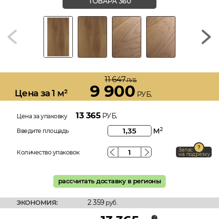
ТОВАРА 360
11 647
РУБ.
9 900
Цена за 1 м²
РУБ.
13 365
РУБ.
Цена за упаковку
м
2
Введите площадь
Запас
Количество упаковок
на подрезку
рассчитать доставку в регионы
2 359
ЭКОНОМИЯ:
руб.