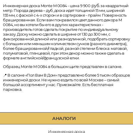
руб.
Инженерная доска Monte M 0084 - цена 9 900
за квадратный
метр. Порода дерева – дуб, доска идет толщиной 15 мм, шириной
155 мм, с фаской с 4-х сторон и в сортировке - прайм. Поверхность
брашированная. Если вам понравился цвет данного декора M
0084, но вы хотели бы его в других характеристиках -
производитель готов сделать покрытие по индивидуальному
заказу. Доску можно сделать в ширине от 130 до 300 мм, с
фиксированной длиной или разнодлинкой, подобрать сортировку
с большим или меньшим количеством сучков (разного диаметра),
более брашированной/гладкой, разной степени блеска: матовой,
полуматовой, глянцевой, при этом декор можно также сделать в
формате английской/французской елки.
Образец Monte M 0084 в большом щите представлен в салоне.
📍 В салоне «Пол Вам В Дом» представлено более 5 тысяч образцов
инженерной доски. Не нужно ездить по всей Москве – самый
большой ассортимент у нас. Приезжайте. Есть бесплатная
парковка.
АНАЛОГИ
Инженерная доска