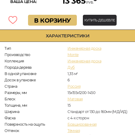
13 365
ВАША ЦЕНА:
РУБ.
В КОРЗИНУ
КУПИТЬ ДЕШЕВЛЕ
ХАРАКТЕРИСТИКИ
Тип
Инженерная доска
Производство
Monte
Коллекция
Инженерная доска
Порода дерева
Дуб
В одной упаковке
1,35
м
2
Досок в упаковке
6
Страна
Россия
Размеры, мм
15х155х1200-1450
Блеск
Матовая
Толщина, мм
15
Ширина
Стандарт от 130 до 160мм (МД/ИД)
Фаска
с 4-х сторон
Поверхность на ощупь
Брашированная
Оттенок
Тёмная