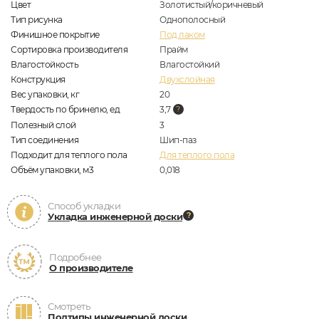
Цвет
Золотистый/коричневый
Тип рисунка
Однополосный
Финишное покрытие
Под лаком
Сортировка производителя
Прайм
Влагостойкость
Влагостойкий
Конструкция
Двухслойная
Вес упаковки, кг
20
Твердость по бринелю, ед
3,7
Полезный слой
3
Тип соединения
Шип-паз
Подходит для теплого пола
Для теплого пола
Объём упаковки, м3
0,018
Способ укладки
Укладка инженерной доски
Подробнее
О производителе
Смотреть
Подтипы инженерной доски