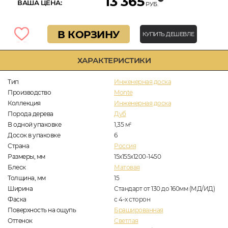
13 365
ВАША ЦЕНА:
РУБ.
В КОРЗИНУ
КУПИТЬ ДЕШЕВЛЕ
ХАРАКТЕРИСТИКИ
Тип
Инженерная доска
Производство
Monte
Коллекция
Инженерная доска
Порода дерева
Дуб
В одной упаковке
1,35
м
2
Досок в упаковке
6
Страна
Россия
Размеры, мм
15х155х1200-1450
Блеск
Матовая
Толщина, мм
15
Ширина
Стандарт от 130 до 160мм (МД/ИД)
Фаска
с 4-х сторон
Поверхность на ощупь
Брашированная
Оттенок
Светлая