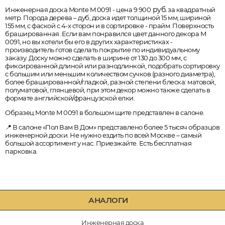
руб.
Инженерная доска Monte M 0091 - цена 9 900
за квадратный
метр. Порода дерева – дуб, доска идет толщиной 15 мм, шириной
155 мм, с фаской с 4-х сторон и в сортировке - прайм. Поверхность
брашированная. Если вам понравился цвет данного декора M
0091, но вы хотели бы его в других характеристиках -
производитель готов сделать покрытие по индивидуальному
заказу. Доску можно сделать в ширине от 130 до 300 мм, с
фиксированной длиной или разнодлинкой, подобрать сортировку
с большим или меньшим количеством сучков (разного диаметра),
более брашированной/гладкой, разной степени блеска: матовой,
полуматовой, глянцевой, при этом декор можно также сделать в
формате английской/французской елки.
Образец Monte M 0091 в большом щите представлен в салоне.
📍 В салоне «Пол Вам В Дом» представлено более 5 тысяч образцов
инженерной доски. Не нужно ездить по всей Москве – самый
большой ассортимент у нас. Приезжайте. Есть бесплатная
парковка.
АНАЛОГИ
Инженерная доска