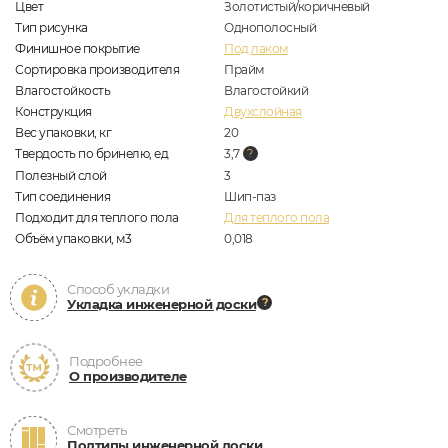
Цвет
Золотистый/коричневый
Тип рисунка
Однополосный
Финишное покрытие
Под лаком
Сортировка производителя
Прайм
Влагостойкость
Влагостойкий
Конструкция
Двухслойная
Вес упаковки, кг
20
Твердость по бринелю, ед
3,7
Полезный слой
3
Тип соединения
Шип-паз
Подходит для теплого пола
Для теплого пола
Объём упаковки, м3
0,018
Способ укладки
Укладка инженерной доски
Подробнее
О производителе
Смотреть
Подтипы инженерной доски