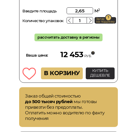
м
2
Введите площадь
Запас
Количество упаковок
на подрезку
рассчитать доставку в регионы
12 453
Ваша цена:
РУБ.
КУПИТЬ
В КОРЗИНУ
ДЕШЕВЛЕ
Заказ общей стоимостью
до 500 тысяч рублей
мы готовы
привезти без предоплаты.
Оплатить можно водителю по факту
получения