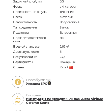
Защитный слой, мм
0,5
Фаска
с 4-х сторон
Поверхность на ощупь
Тиснение
Блеск
Матовый
Влагостойкость
Водостойкий
Тип соединения
Замок
Подложка
Встроенная
Подходит для теплого
Да
пола
В одной упаковке
2,65
м
2
Досок в упаковке
6
Вес упаковки, кг
23,3
Сертификаты
Пожарный
Страна
Китай
Способ укладки
Укладка SPC
Смотреть
Инструкция по укладке SPC ламината Vinilam
Ceramo Stone