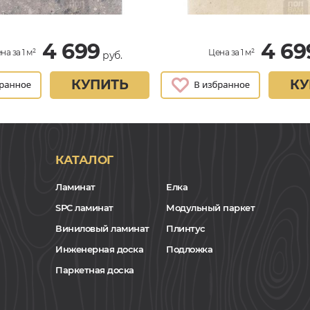
4 699
4 69
на за 1 м²
Цена за 1 м²
руб.
КУПИТЬ
КУ
КАТАЛОГ
Ламинат
Елка
SPC ламинат
Модульный паркет
Виниловый ламинат
Плинтус
Инженерная доска
Подложка
Паркетная доска