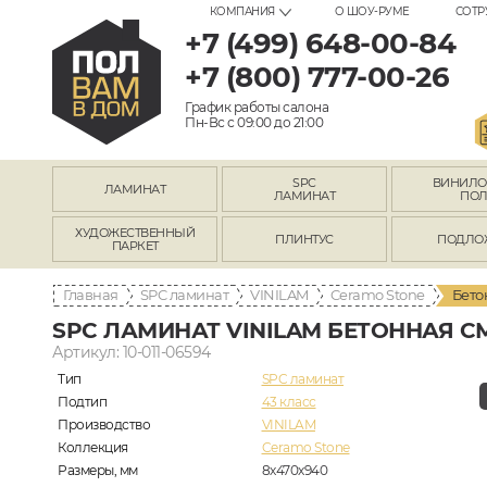
КОМПАНИЯ
О ШОУ-РУМЕ
СОТР
+7 (499) 648-00-84
+7 (800) 777-00-26
График работы салона
Пн-Вс с 09:00 до 21:00
SPC
ВИНИЛ
ЛАМИНАТ
ЛАМИНАТ
ПО
ХУДОЖЕСТВЕННЫЙ
ПЛИНТУС
ПОДЛО
ПАРКЕТ
Главная
SPC ламинат
VINILAM
Ceramo Stone
Бето
SPC ЛАМИНАТ VINILAM БЕТОННАЯ СМ
Артикул: 10-011-06594
Тип
SPC ламинат
Подтип
43 класс
Производство
VINILAM
Коллекция
Ceramo Stone
Размеры, мм
8х470х940