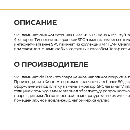
ОПИСАНИЕ
руб.
SPC ламинат VINILAM Бетонная Смесь 61603 - цена 4 699
з
4-х сторон. Тиснение поверхность SPC ламината имеет светлый 
интернет-магазине SPC ламинат из коллекции VINILAM Ceramo
или свяжитесь с нами любым доступным способом. Товар есть 
О ПРОИЗВОДИТЕЛЕ
SPC ламинат Vinilam - это современное напольное покрытие, 
Производится в Китае. Ассортимент насчитывает более 80 деко
оформленные под плитку, камень и мрамор. SPC ламинат Vinil
толщинах: от 4,5 до 7 мм. Материал обладает ударопрочность
повреждениям. Легко переносит температурные и химические
помещениях, но и во влажных, например, санузлах.