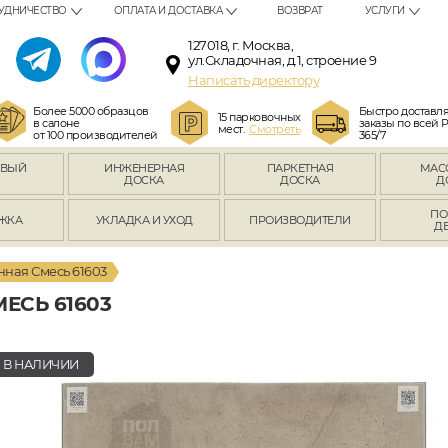
УДНИЧЕСТВО
ОПЛАТА И ДОСТАВКА
ВОЗВРАТ
УСЛУГИ
127018, г. Москва,
ул.Складочная, д.1, строение 9
Написать директору
Более 5000 образцов
Быстро доставл
15 парковочных
в салоне
заказы по всей 
мест.
Смотреть
от 100 производителей
365/7
ОВЫЙ
ИНЖЕНЕРНАЯ
ПАРКЕТНАЯ
МАС
Л
ДОСКА
ДОСКА
Д
ПО
ЖКА
УКЛАДКА И УХОД
ПРОИЗВОДИТЕЛИ
Д
нная Смесь 61603
ЕСЬ 61603
В НАЛИЧИИ