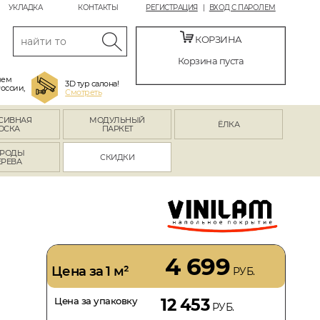
УКЛАДКА
КОНТАКТЫ
РЕГИСТРАЦИЯ
ВХОД С ПАРОЛЕМ
КОРЗИНА
Корзина пуста
яем
3D тур салона!
России,
Смотреть
СИВНАЯ
МОДУЛЬНЫЙ
ЁЛКА
ОСКА
ПАРКЕТ
РОДЫ
СКИДКИ
ЕРЕВА
4 699
Цена за 1 м²
РУБ.
Цена за упаковку
12 453
РУБ.