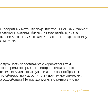
а квадратный метр. Это покрытие толщиной 8 мм, фаска с
оттенок и матовый блеск. Для того, чтобы купить в
 Stone Бетонная Смесь 61603, положите товар в корзину
в наличии.
по прочности сопоставимое с керамогранитом.
ров, среди которых есть декоры елочки, а также
am имеет 43 класс нагрузки и идет в разнообразных
ю, устойчивостью к царапинам и другим механическим
 воздействия. Монтаж допустим не только в жилых
Читать подробнее