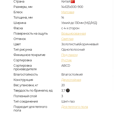
Страна
Китай
Размеры, мм
14х125х300-900
Блеск
Матовая
Толщина, мм
14
Ширина
Узкий до 130мм (МД/ИД)
Фаска
с 4-х сторон
Поверхность на ощупь
Брашированная
Оттенок
Светлая
Цвет
Золотистый/коричневый
Тип рисунка
Однополосный
Финишное покрытие
Под лаком
Сортировка
Рустик
Сортировка
ABCD
производителя
Влагостойкость
Влагостойкий
Конструкция
Двухслойная
Вес упаковки, кг
20
Твердость по бринелю, ед
3,7
Полезный слой
3
Тип соединения
Шип-паз
Подходит для теплого
Для теплого пола
пола