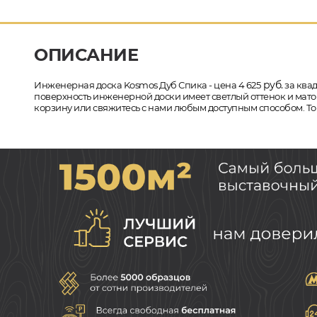
ОПИСАНИЕ
руб.
Инженерная доска Kosmos Дуб Спика - цена 4 625
за квад
поверхность инженерной доски имеет светлый оттенок и матов
корзину или свяжитесь с нами любым доступным способом. Тов