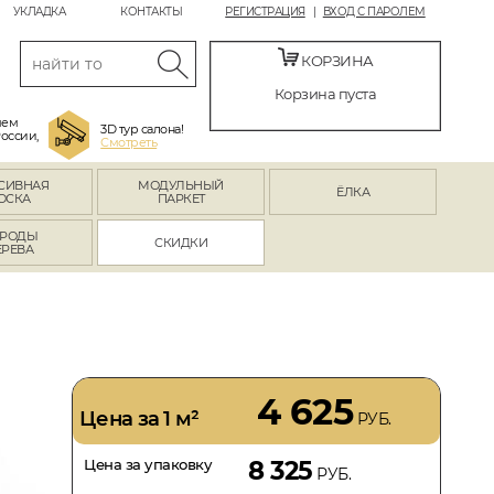
УКЛАДКА
КОНТАКТЫ
РЕГИСТРАЦИЯ
ВХОД С ПАРОЛЕМ
КОРЗИНА
Корзина пуста
яем
3D тур салона!
России,
Смотреть
СИВНАЯ
МОДУЛЬНЫЙ
ЁЛКА
ОСКА
ПАРКЕТ
РОДЫ
СКИДКИ
ЕРЕВА
4 625
Цена за 1 м²
РУБ.
Цена за упаковку
8 325
РУБ.