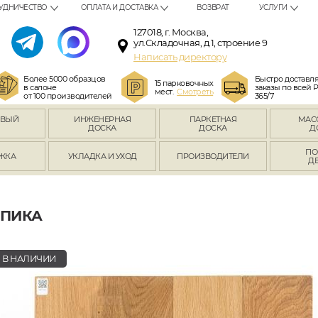
УДНИЧЕСТВО
ОПЛАТА И ДОСТАВКА
ВОЗВРАТ
УСЛУГИ
127018, г. Москва,
ул.Складочная, д.1, строение 9
Написать директору
Более 5000 образцов
Быстро доставл
15 парковочных
в салоне
заказы по всей 
мест.
Смотреть
от 100 производителей
365/7
ОВЫЙ
ИНЖЕНЕРНАЯ
ПАРКЕТНАЯ
МАС
Л
ДОСКА
ДОСКА
Д
ПО
ЖКА
УКЛАДКА И УХОД
ПРОИЗВОДИТЕЛИ
Д
СПИКА
В НАЛИЧИИ