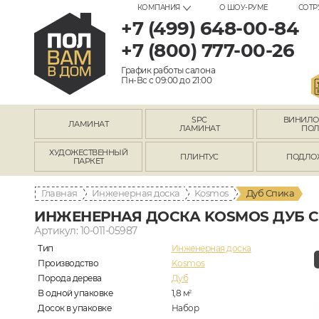
КОМПАНИЯ
О ШОУ-РУМЕ
СОТР
+7 (499) 648-00-84
+7 (800) 777-00-26
График работы салона
Пн-Вс с 09:00 до 21:00
SPC
ВИНИЛ
ЛАМИНАТ
ЛАМИНАТ
ПО
ХУДОЖЕСТВЕННЫЙ
ПЛИНТУС
ПОДЛО
ПАРКЕТ
Главная
Инженерная доска
Kosmos
Дуб Спика
ИНЖЕНЕРНАЯ ДОСКА KOSMOS ДУБ 
Артикул: 10-011-05987
Тип
Инженерная доска
Производство
Kosmos
Порода дерева
Дуб
В одной упаковке
1,8
м
2
Досок в упаковке
Набор