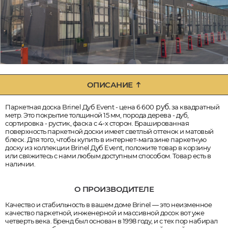
ОПИСАНИЕ
руб.
Паркетная доска Brinel Дуб Event - цена 6 600
за квадратный
метр. Это покрытие толщиной 15 мм, порода дерева - дуб,
сортировка - рустик, фаска с 4-х сторон. Брашированная
поверхность паркетной доски имеет светлый оттенок и матовый
блеск. Для того, чтобы купить в интернет-магазине паркетную
доску из коллекции Brinel Дуб Event, положите товар в корзину
или свяжитесь с нами любым доступным способом. Товар есть в
наличии.
О ПРОИЗВОДИТЕЛЕ
Качество и стабильность в вашем доме Brinel — это неизменное
качество паркетной, инженерной и массивной досок вот уже
четверть века. Бренд был основан в 1998 году, и с тех пор набирал