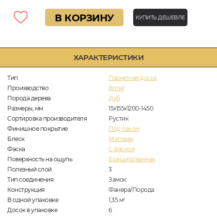
В КОРЗИНУ
КУПИТЬ ДЕШЕВЛЕ
ХАРАКТЕРИСТИКИ
Тип
Паркетная доска
Производство
Brinel
Порода дерева
Дуб
Размеры, мм
15х155х1200-1450
Сортировка производителя
Рустик
Финишное покрытие
Под лаком
Блеск
Матовая
Фаска
С фаской
Поверхность на ощупь
Брашированная
Полезный слой
3
Тип соединения
Замок
Конструкция
Фанера/Порода
В одной упаковке
1,35
м
2
Досок в упаковке
6