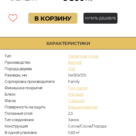
В КОРЗИНУ
КУПИТЬ ДЕШЕВЛЕ
ХАРАКТЕРИСТИКИ
Тип
Паркетная доска
Производство
Barlinek
Порода дерева
Дуб
Размеры, мм
14х130х725
Сортировка производителя
Family
Финишное покрытие
Под лаком
Блеск
Матовая
Фаска
С фаской
Поверхность на ощупь
Брашированная
Полезный слой
2,5
Тип соединения
Замок
Конструкция
Сосна/Сосна/Порода
В одной упаковке
0,65
м
2