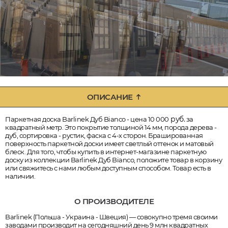
ОПИСАНИЕ
руб.
Паркетная доска Barlinek Дуб Bianco - цена 10 000
за
квадратный метр. Это покрытие толщиной 14 мм, порода дерева -
дуб, сортировка - рустик, фаска с 4-х сторон. Брашированная
поверхность паркетной доски имеет светлый оттенок и матовый
блеск. Для того, чтобы купить в интернет-магазине паркетную
доску из коллекции Barlinek Дуб Bianco, положите товар в корзину
или свяжитесь с нами любым доступным способом. Товар есть в
наличии.
О ПРОИЗВОДИТЕЛЕ
Barlinek (Польша - Украина - Швеция) — совокупно тремя своими
заводами производит на сегодняшний день 9 млн квадратных