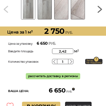
2 750
Цена за 1 м²
РУБ.
6 650
РУБ.
Цена за упаковку
м
2
Введите площадь
Запас
Количество упаковок
на подрезку
рассчитать доставку в регионы
6 650
ВАША ЦЕНА:
РУБ.