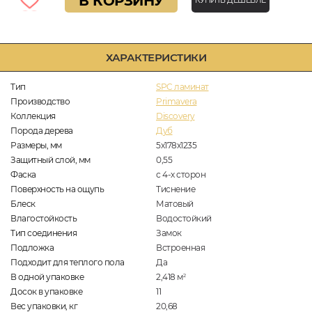
В КОРЗИНУ
КУПИТЬ ДЕШЕВЛЕ
ХАРАКТЕРИСТИКИ
Тип
SPC ламинат
Производство
Primavera
Коллекция
Discovery
Порода дерева
Дуб
Размеры, мм
5х178х1235
Защитный слой, мм
0,55
Фаска
с 4-х сторон
Поверхность на ощупь
Тиснение
Блеск
Матовый
Влагостойкость
Водостойкий
Тип соединения
Замок
Подложка
Встроенная
Подходит для теплого пола
Да
В одной упаковке
2,418
м
2
Досок в упаковке
11
Вес упаковки, кг
20,68