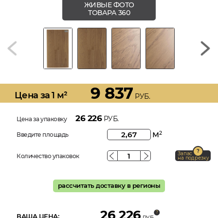
ЖИВЫЕ ФОТО
ТОВАРА 360
9 837
Цена за 1 м²
РУБ.
26 226
РУБ.
Цена за упаковку
м
2
Введите площадь
Запас
Количество упаковок
на подрезку
рассчитать доставку в регионы
26 226
ВАША ЦЕНА:
РУБ.