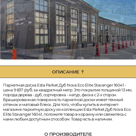
ОПИСАНИЕ
Паркетная доска Esta Parket Дуб Nova Eco Elite Stavanger 16041 -
руб.
цена 9 837
за квадратный метр. Это покрытие толщиной 13 мм,
порода дерева - дуб, сортировка - натур, фаска с 2-х сторон.
Брашированная поверхность паркетной доски имеет тёмный
оттенок и матовый блеск. Для того, чтобы купить в интернет-
магазине паркетную доску из коллекции Esta Parket Дуб Nova Eco
Elite Stavanger 16041, положите товар в корзину или свяжитесь с
нами любым доступным способом. Товар есть в наличии.
О ПРОИЗВОДИТЕЛЕ