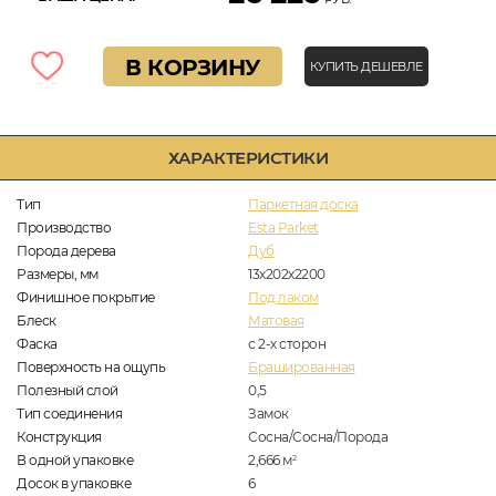
В КОРЗИНУ
КУПИТЬ ДЕШЕВЛЕ
ХАРАКТЕРИСТИКИ
Тип
Паркетная доска
Производство
Esta Parket
Порода дерева
Дуб
Размеры, мм
13х202х2200
Финишное покрытие
Под лаком
Блеск
Матовая
Фаска
с 2-х сторон
Поверхность на ощупь
Брашированная
Полезный слой
0,5
Тип соединения
Замок
Конструкция
Сосна/Сосна/Порода
В одной упаковке
2,666
м
2
Досок в упаковке
6