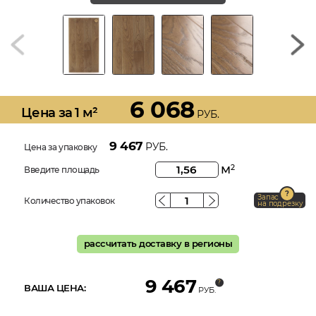
6 068
Цена за 1 м²
РУБ.
9 467
РУБ.
Цена за упаковку
м
2
Введите площадь
Запас
Количество упаковок
на подрезку
рассчитать доставку в регионы
9 467
ВАША ЦЕНА:
РУБ.