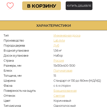
В КОРЗИНУ
КУПИТЬ ДЕШЕВЛЕ
ХАРАКТЕРИСТИКИ
Тип
Инженерная доска
Производство
Lab Arte
Порода дерева
Дуб
В одной упаковке
1,56
м
2
Досок в упаковке
Набор
Страна
Россия
Размеры, мм
15х130х400-1300
Блеск
Полуматовая
Толщина, мм
15
Ширина
Стандарт от 130 до 160мм (МД/ИД)
Фаска
с 4-х сторон
Поверхность на ощупь
Брашированная
Оттенок
Светлая
Цвет
Коричневый
Тип рисунка
Однополосный