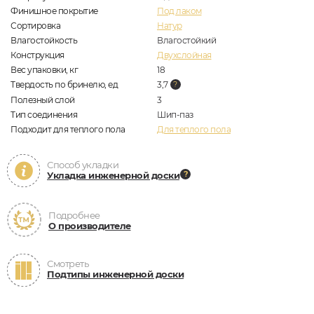
Финишное покрытие
Под лаком
Сортировка
Натур
Влагостойкость
Влагостойкий
Конструкция
Двухслойная
Вес упаковки, кг
18
Твердость по бринелю, ед
3,7
Полезный слой
3
Тип соединения
Шип-паз
Подходит для теплого пола
Для теплого пола
Способ укладки
Укладка инженерной доски
Подробнее
О производителе
Смотреть
Подтипы инженерной доски