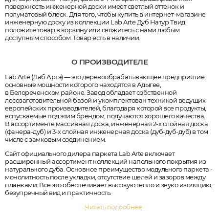
поверхность инженерной доски имеет светлый оттенок и
полуматовый блеск. Для того, чтобы купить в интернет-магазине
инженерную доску из коллекции Lab Arte Дуб Натур Твид,
положите товар в корзину или свяжитесь с нами любым
доступным способом. Товар есть в наличии.
О ПРОИЗВОДИТЕЛЕ
Lab Arte (Лаб Артэ) — это деревообрабатывающее предприятие,
основные мощности которого находятся в Адыгее,
в Белореченском районе. Завод обладает собственной
лесозаготовительной базой и укомплектован техникой ведущих
европейских производителей, благодаря которой все продукты,
вспускаемые под этим брендом, получаются хорошего качества.
В ассортименте массивная доска, инженерная 2-х слойная доска
(фанера-дуб) и 3-х слойная инженерная доска (дуб-дуб-дуб) в том
числе с замковым соединением.
Сайт официального дилера паркета Lab Arte включает
расширенный ассортимент коллекций напольного покрытия из
натурального дуба. Основное преимущество модульного паркета -
монолитность после укладки, отсутствие щелей и зазоров между
планками. Все это обеспечивает высокую тепло и звуко изоляцию,
безупречный вид и практичность.
Читать подробнее