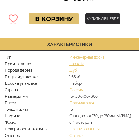
В КОРЗИНУ
КУПИТЬ ДЕШЕВЛЕ
ХАРАКТЕРИСТИКИ
Тип
Инженерная доска
Производство
Lab Arte
Порода дерева
Дуб
В одной упаковке
1,56
м
2
Досок в упаковке
Набор
Страна
Россия
Размеры, мм
15х130х400-1300
Блеск
Полуматовая
Толщина, мм
15
Ширина
Стандарт от 130 до 160мм (МД/ИД)
Фаска
с 4-х сторон
Поверхность на ощупь
Брашированная
Оттенок
Светлая