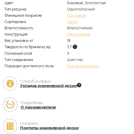
Цвет
Бежевый, Золотистый
Тип рисунка
Однополосный
Финишное покрытие
Под лаком
Сортировка
Натур
Влагостойкость
Влагостойкий
Конструкция
Двухслойная
Вес упаковки, кг
18
Твердость по бринелю, ед
3,7
Полезный слой
3
Тип соединения
Шип-паз
Подходит для теплого пола
Для теплого пола
Способ укладки
Укладка инженерной доски
Подробнее
О производителе
Смотреть
Подтипы инженерной доски