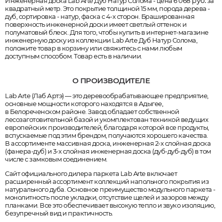
руб.
Инженерная доска Lab Arte Дуб Натур Солома - цена 6 068
за
квадратный метр. Это покрытие толщиной 15 мм, порода дерева -
дуб, сортировка - натур, фаска с 4-х сторон. Брашированная
поверхность инженерной доски имеет светлый оттенок и
полуматовый блеск. Для того, чтобы купить в интернет-магазине
инженерную доску из коллекции Lab Arte Дуб Натур Солома,
положите товар в корзину или свяжитесь с нами любым
доступным способом. Товар есть в наличии.
О ПРОИЗВОДИТЕЛЕ
Lab Arte (Лаб Артэ) — это деревообрабатывающее предприятие,
основные мощности которого находятся в Адыгее,
в Белореченском районе. Завод обладает собственной
лесозаготовительной базой и укомплектован техникой ведущих
европейских производителей, благодаря которой все продукты,
вспускаемые под этим брендом, получаются хорошего качества.
В ассортименте массивная доска, инженерная 2-х слойная доска
(фанера-дуб) и 3-х слойная инженерная доска (дуб-дуб-дуб) в том
числе с замковым соединением.
Сайт официального дилера паркета Lab Arte включает
расширенный ассортимент коллекций напольного покрытия из
натурального дуба. Основное преимущество модульного паркета -
монолитность после укладки, отсутствие щелей и зазоров между
планками. Все это обеспечивает высокую тепло и звуко изоляцию,
безупречный вид и практичность.