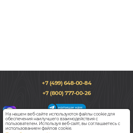
+7 (499) 648-00-84
130x400-1300, 15мм
+7 (800) 777-00-26
Дуб, Однополосный, Лак, Натур
6 068
руб.
Цена за 1 м²
На нашем веб-сайте используются файлы cookie для
обеспечения наилучшего взаимодействия с
График работы салона
пользователем. Используя веб-сайт, вы соглашаетесь с
БЫСТРЫЙ ЗАКАЗ
КУПИТЬ
Пн-Вс с 09:00 до 21:00
использованием файлов cookie.
Наш адрес:
127018, г. Москва,