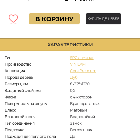
В КОРЗИНУ
КУПИТЬ ДЕШЕВЛЕ
ХАРАКТЕРИСТИКИ
Тип
SPC ламинат
Производство
VINILAM
Коллекция
Cork Premium
Порода дерева
Дуб
Размеры, мм
8х225х1220
Защитный слой, мм
0,5
Фаска
с 4-х сторон
Поверхность на ощупь
Брашированная
Блеск
Матовый
Влагостойкость
Водостойкий
Тип соединения
Замок
Подложка
Встроенная
Подходит для теплого пола
Да