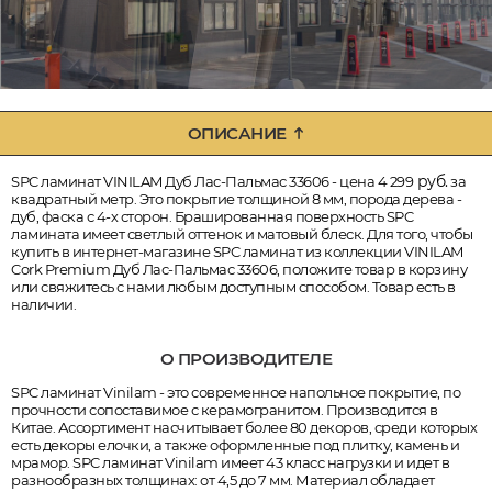
ОПИСАНИЕ
руб.
SPC ламинат VINILAM Дуб Лас-Пальмас 33606 - цена 4 299
за
квадратный метр. Это покрытие толщиной 8 мм, порода дерева -
дуб, фаска с 4-х сторон. Брашированная поверхность SPC
ламината имеет светлый оттенок и матовый блеск. Для того, чтобы
купить в интернет-магазине SPC ламинат из коллекции VINILAM
Cork Premium Дуб Лас-Пальмас 33606, положите товар в корзину
или свяжитесь с нами любым доступным способом. Товар есть в
наличии.
О ПРОИЗВОДИТЕЛЕ
SPC ламинат Vinilam - это современное напольное покрытие, по
прочности сопоставимое с керамогранитом. Производится в
Китае. Ассортимент насчитывает более 80 декоров, среди которых
есть декоры елочки, а также оформленные под плитку, камень и
мрамор. SPC ламинат Vinilam имеет 43 класс нагрузки и идет в
разнообразных толщинах: от 4,5 до 7 мм. Материал обладает