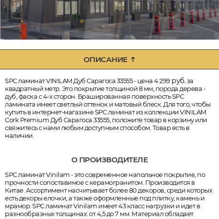
ОПИСАНИЕ
руб.
SPC ламинат VINILAM Дуб Сарагоса 33555 - цена 4 299
за
квадратный метр. Это покрытие толщиной 8 мм, порода дерева -
дуб, фаска с 4-х сторон. Брашированная поверхность SPC
ламината имеет светлый оттенок и матовый блеск. Для того, чтобы
купить в интернет-магазине SPC ламинат из коллекции VINILAM
Cork Premium Дуб Сарагоса 33555, положите товар в корзину или
свяжитесь с нами любым доступным способом. Товар есть в
наличии.
О ПРОИЗВОДИТЕЛЕ
SPC ламинат Vinilam - это современное напольное покрытие, по
прочности сопоставимое с керамогранитом. Производится в
Китае. Ассортимент насчитывает более 80 декоров, среди которых
есть декоры елочки, а также оформленные под плитку, камень и
мрамор. SPC ламинат Vinilam имеет 43 класс нагрузки и идет в
разнообразных толщинах: от 4,5 до 7 мм. Материал обладает