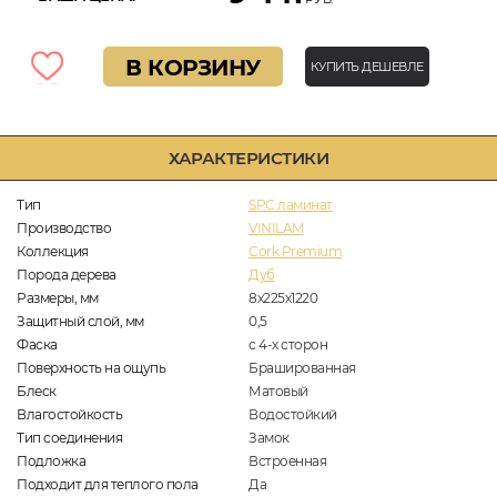
В КОРЗИНУ
КУПИТЬ ДЕШЕВЛЕ
ХАРАКТЕРИСТИКИ
Тип
SPC ламинат
Производство
VINILAM
Коллекция
Cork Premium
Порода дерева
Дуб
Размеры, мм
8х225х1220
Защитный слой, мм
0,5
Фаска
с 4-х сторон
Поверхность на ощупь
Брашированная
Блеск
Матовый
Влагостойкость
Водостойкий
Тип соединения
Замок
Подложка
Встроенная
Подходит для теплого пола
Да