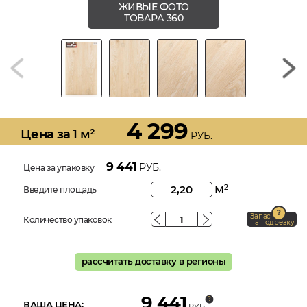
ЖИВЫЕ ФОТО
ТОВАРА 360
4 299
Цена за 1 м²
РУБ.
9 441
РУБ.
Цена за упаковку
м
2
Введите площадь
Запас
Количество упаковок
на подрезку
рассчитать доставку в регионы
9 441
ВАША ЦЕНА:
РУБ.