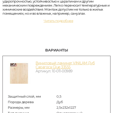
ударопрочностью, устойчивостью к царапинам и другим
механическим повреждениям. Легко переносит температурные и
химические воздействия. Монтаж допустим не только в жилых
помещениях, но и во влажных, например, санузлах.
Читать подробнее
ВАРИАНТЫ
Виниловый ламинат VINILAM Дуб
Сарагоса Glue 33555
Артикул: 10-011-00989
Защитный слой, мм
0,5
Порода дерева
Дуб
Размеры, мм
2,5х232х1227
Тип рисунка
Однополосный