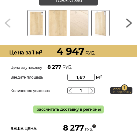
ТОВАРА 360
4 947
Цена за 1 м²
РУБ.
8 277
РУБ.
Цена за упаковку
м
2
Введите площадь
Запас
Количество упаковок
на подрезку
рассчитать доставку в регионы
8 277
ВАША ЦЕНА:
РУБ.