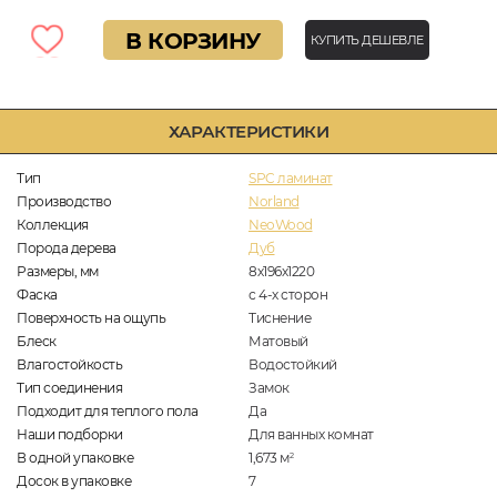
В КОРЗИНУ
КУПИТЬ ДЕШЕВЛЕ
ХАРАКТЕРИСТИКИ
Тип
SPC ламинат
Производство
Norland
Коллекция
NeoWood
Порода дерева
Дуб
Размеры, мм
8х196х1220
Фаска
с 4-х сторон
Поверхность на ощупь
Тиснение
Блеск
Матовый
Влагостойкость
Водостойкий
Тип соединения
Замок
Подходит для теплого пола
Да
Наши подборки
Для ванных комнат
В одной упаковке
1,673
м
2
Досок в упаковке
7