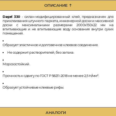
ОПИСАНИЕ
Dagel 330
- силан-модифицированный клей, предназначен для
приклеивания штучного паркета, инженерной доски и массивной
доски с максимальными размерами 2000х150х22 мм на
впитывающие и не впитывающие воду основания внутри сухих
помещений.
Образует эластичное и долговечное клеевое соединение.
Не содержит растворителей, без запаха.
Морозостойкий.
Прочность к сдвигу по ГОСТ Р 58211-2018 не менее 2,5 Н/мм².
Образует устойчивые клеевые рифы.
АНАЛОГИ