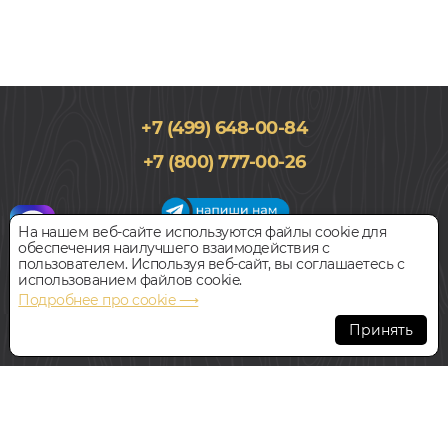
+7 (499) 648-00-84
Силановая, Однокомпонентный
+7 (800) 777-00-26
16 000
руб.
Цена за 1 шт
На нашем веб-сайте используются файлы cookie для
обеспечения наилучшего взаимодействия с
График работы салона
пользователем. Используя веб-сайт, вы соглашаетесь с
БЫСТРЫЙ ЗАКАЗ
КУПИТЬ
Пн-Вс с 09:00 до 21:00
использованием файлов cookie.
Наш адрес:
127018, г. Москва,
Подробнее про cookie ⟶
ул.Складочная, д.1, строение 9
Клей
Принять
VERMEISTER MONOSIL
Всегда свободная парковка
В НАЛИЧИИ
© Интернет-магазин Polvamvdom.ru 2011-2026. Все права
защищены.
При копировании материалов прямая ссылка на сайт
обязательна
.