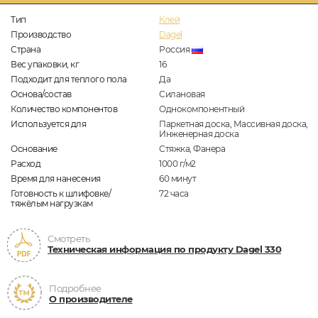
Тип
Клей
Производство
Dagel
Страна
Россия
Вес упаковки, кг
16
Подходит для теплого пола
Да
Основа/состав
Силановая
Количество компонентов
Однокомпонентный
Используется для
Паркетная доска, Массивная доска,
Инженерная доска
Основание
Стяжка, Фанера
Расход
1000 г/м2
Время для нанесения
60 минут
Готовность к шлифовке/
72 часа
тяжёлым нагрузкам
Смотреть
Техническая информация по продукту Dagel 330
Подробнее
О производителе