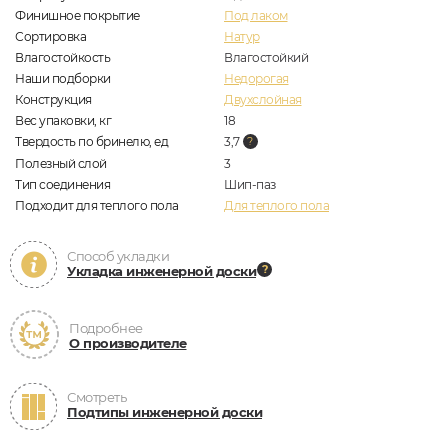
Финишное покрытие
Под лаком
Сортировка
Натур
Влагостойкость
Влагостойкий
Наши подборки
Недорогая
Конструкция
Двухслойная
Вес упаковки, кг
18
Твердость по бринелю, ед
3,7
Полезный слой
3
Тип соединения
Шип-паз
Подходит для теплого пола
Для теплого пола
Способ укладки
Укладка инженерной доски
Подробнее
О производителе
Смотреть
Подтипы инженерной доски