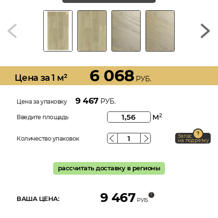
6 068
Цена за 1 м²
РУБ.
9 467
РУБ.
Цена за упаковку
м
2
Введите площадь
Запас
Количество упаковок
на подрезку
рассчитать доставку в регионы
9 467
ВАША ЦЕНА:
РУБ.