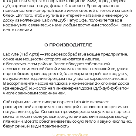
квадратный метр. Это покрытие толщиной 15 мм, порода дерева -
дуб, сортировка - натур, фаска с 4-х сторон. Брашированная
поверхность инженерной доски имеет светлый оттенок и матовый
блеск. Для того, чтобы купить в интернет-магазине инженерную
доску из коллекции Lab Arte Дуб Натур Эфа, положите товар в
корзину или свяжитесь с нами любым доступным способом. Товар
есть в наличии.
О ПРОИЗВОДИТЕЛЕ
Lab Arte (Лаб Артэ) — это деревообрабатывающее предприятие,
основные мощности которого находятся в Адыгее,
в Белореченском районе. Завод обладает собственной
лесозаготовительной базой и укомплектован техникой ведущих
европейских производителей, благодаря которой все продукты,
вспускаемые под этим брендом, получаются хорошего качества.
В ассортименте массивная доска, инженерная 2-х слойная доска
(фанера-дуб) и 3-х слойная инженерная доска (дуб-дуб-дуб) в том
числе с замковым соединением.
Сайт официального дилера паркета Lab Arte включает
расширенный ассортимент коллекций напольного покрытия из
натурального дуба. Основное преимущество модульного паркета -
монолитность после укладки, отсутствие щелей и зазоров между
планками. Все это обеспечивает высокую тепло и звуко изоляцию,
безупречный вид и практичность.
Читать подробнее