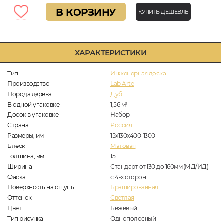
В КОРЗИНУ
КУПИТЬ ДЕШЕВЛЕ
ХАРАКТЕРИСТИКИ
Тип
Инженерная доска
Производство
Lab Arte
Порода дерева
Дуб
В одной упаковке
1,56
м
2
Досок в упаковке
Набор
Страна
Россия
Размеры, мм
15х130х400-1300
Блеск
Матовая
Толщина, мм
15
Ширина
Стандарт от 130 до 160мм (МД/ИД)
Фаска
с 4-х сторон
Поверхность на ощупь
Брашированная
Оттенок
Светлая
Цвет
Бежевый
Тип рисунка
Однополосный