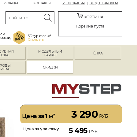
УКЛАДКА
КОНТАКТЫ
РЕГИСТРАЦИЯ
ВХОД С ПАРОЛЕМ
КОРЗИНА
Корзина пуста
яем
3D тур салона!
России,
Смотреть
СИВНАЯ
МОДУЛЬНЫЙ
ЁЛКА
ОСКА
ПАРКЕТ
РОДЫ
СКИДКИ
ЕРЕВА
3 290
Цена за 1 м²
РУБ.
Цена за упаковку
5 495
РУБ.