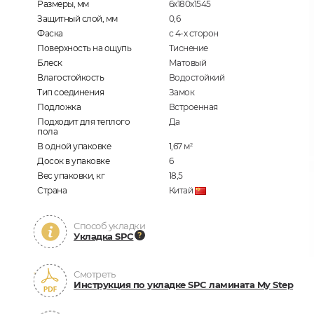
Размеры, мм
6х180х1545
Защитный слой, мм
0,6
Фаска
с 4-х сторон
Поверхность на ощупь
Тиснение
Блеск
Матовый
Влагостойкость
Водостойкий
Тип соединения
Замок
Подложка
Встроенная
Подходит для теплого
Да
пола
В одной упаковке
1,67
м
2
Досок в упаковке
6
Вес упаковки, кг
18,5
Страна
Китай
Способ укладки
Укладка SPC
Смотреть
Инструкция по укладке SPC ламината My Step