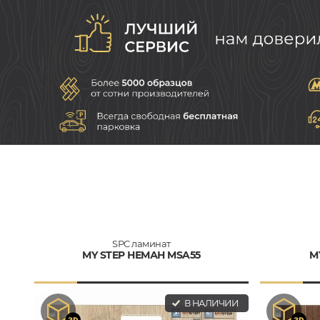
SPC ламинат
MY STEP НЕМАН MSA55
M
В НАЛИЧИИ