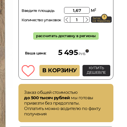
м
2
Введите площадь
Запас
Количество упаковок
на подрезку
рассчитать доставку в регионы
5 495
Ваша цена:
РУБ.
КУПИТЬ
В КОРЗИНУ
ДЕШЕВЛЕ
Заказ общей стоимостью
до 500 тысяч рублей
мы готовы
привезти без предоплаты.
Оплатить можно водителю по факту
получения