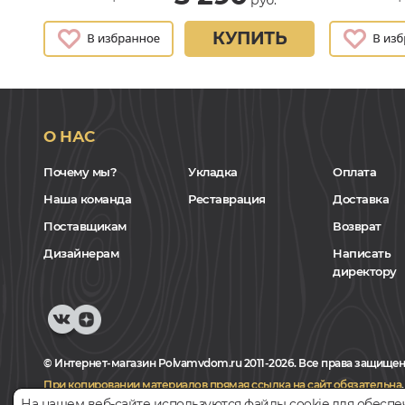
КУПИТЬ
О НАС
Почему мы?
Укладка
Оплата
Наша команда
Реставрация
Доставка
Поставщикам
Возврат
Дизайнерам
Написать
директору
© Интернет-магазин Polvamvdom.ru 2011-2026. Все права защищен
При копировании материалов прямая ссылка на сайт обязательна
.
На нашем веб-сайте используются файлы cookie для обеспе