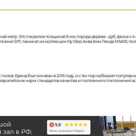
ый метр. Это покрытие толщиной 6 мм, порода дерева - дуб, фаска с 
-магазине SPC ламинат из коллекции My Step Аква 6мм Ленда MSA53, п
C-полов. Бренд был основан в 2016 году, и с тех пор набирает популя
европейских норм, стандартов качества и постоянного пополнения 