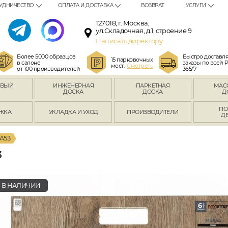
УДНИЧЕСТВО
ОПЛАТА И ДОСТАВКА
ВОЗВРАТ
УСЛУГИ
127018, г. Москва,
ул.Складочная, д.1, строение 9
Написать директору
Более 5000 образцов
Быстро доставл
15 парковочных
в салоне
заказы по всей 
мест.
Смотреть
от 100 производителей
365/7
ОВЫЙ
ИНЖЕНЕРНАЯ
ПАРКЕТНАЯ
МАС
Л
ДОСКА
ДОСКА
Д
ПО
ЖКА
УКЛАДКА И УХОД
ПРОИЗВОДИТЕЛИ
Д
A53
3
В НАЛИЧИИ