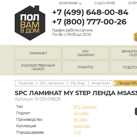
КОМПАНИЯ
О ШОУ-РУМЕ
СОТР
+7 (499) 648-00-84
+7 (800) 777-00-26
График работы салона
Пн-Вс с 09:00 до 21:00
SPC
ВИНИЛ
ЛАМИНАТ
ЛАМИНАТ
ПО
ХУДОЖЕСТВЕННЫЙ
ПЛИНТУС
ПОДЛО
ПАРКЕТ
Главная
SPC ламинат
My Step
Аква 6мм
Ленда MS
SPC ЛАМИНАТ MY STEP ЛЕНДА MSA5
Артикул: 10-010-09828
Тип
SPC ламинат
Подтип
43 класс
Производство
My Step
Коллекция
Аква 6мм
Порода дерева
Дуб