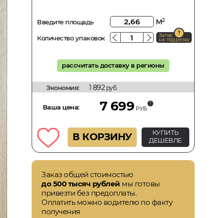
м
2
Введите площадь
Запас
Количество упаковок
на подрезку
рассчитать доставку в регионы
1 892
Экономия:
руб.
7 699
Ваша цена:
РУБ.
КУПИТЬ
В КОРЗИНУ
ДЕШЕВЛЕ
Заказ общей стоимостью
до 500 тысяч рублей
мы готовы
привезти без предоплаты.
Оплатить можно водителю по факту
получения