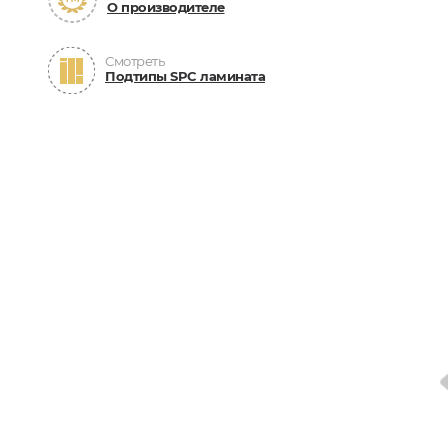
О производителе
Смотреть
Подтипы SPC ламината