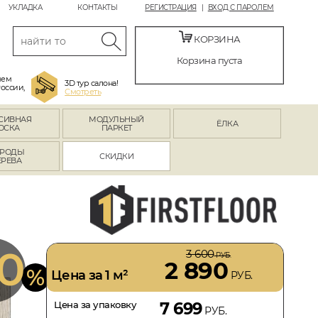
УКЛАДКА
КОНТАКТЫ
РЕГИСТРАЦИЯ
ВХОД С ПАРОЛЕМ
КОРЗИНА
Корзина пуста
яем
3D тур салона!
России,
Смотреть
СИВНАЯ
МОДУЛЬНЫЙ
ЁЛКА
ОСКА
ПАРКЕТ
РОДЫ
СКИДКИ
ЕРЕВА
0
3 600
РУБ.
2 890
%
Цена за 1 м²
РУБ.
Цена за упаковку
7 699
РУБ.