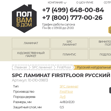
КОМПАНИЯ
О ШОУ-РУМЕ
СОТР
+7 (499) 648-00-84
+7 (800) 777-00-26
График работы салона
Пн-Вс с 09:00 до 21:00
SPC
ВИНИЛ
ЛАМИНАТ
ЛАМИНАТ
ПО
ХУДОЖЕСТВЕННЫЙ
ПЛИНТУС
ПОДЛО
ПАРКЕТ
Главная
SPC ламинат
FirstFloor
Русский натуральный 
SPC ЛАМИНАТ FIRSTFLOOR РУССКИЙ
Артикул: 10-010-09813
Тип
SPC ламинат
Производство
FirstFloor
Порода дерева
Дуб
Размеры, мм
4х182х1220
Защитный слой, мм
0,5