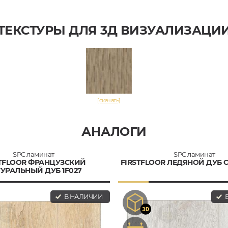
ТЕКСТУРЫ ДЛЯ 3Д ВИЗУАЛИЗАЦИ
[скачать]
АНАЛОГИ
SPC ламинат
SPC ламинат
STFLOOR ФРАНЦУЗСКИЙ
FIRSTFLOOR ЛЕДЯНОЙ ДУБ С
УРАЛЬНЫЙ ДУБ 1F027
В НАЛИЧИИ
В