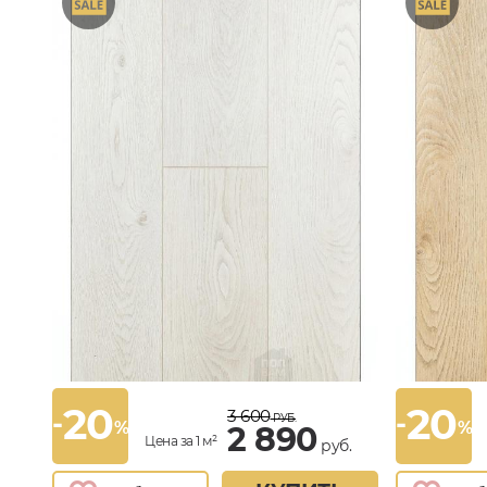
20
20
3 600
-
-
РУБ.
%
%
2 890
Цена за 1 м²
руб.