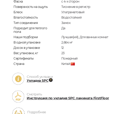
Фаска
с 4-х сторон
Поверхность на ощупь
Тиснение в регистр
Блеск
Ультраматовый
Влагостойкость
Водостойкий
Тип соединения
Замок
Подходит для теплого
Да
пола
Наши подборки
Лучшая(ий), Для ванных комнат
В одной упаковке
2,664
м
2
Досок в упаковке
12
Вес упаковки, кг
23
Сертификаты
Пожарный
Страна
Китай
Способ укладки
Укладка SPC
Смотреть
Инструкция по укладке SPC ламината FirstFloor
Подробнее