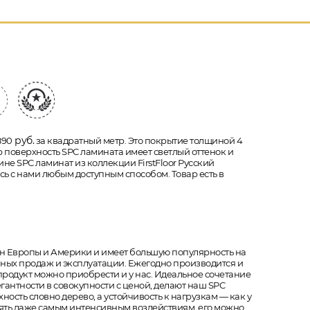
руб.
890
за квадратный метр. Это покрытие толщиной 4
стр поверхность SPC ламината имеет светлый оттенок и
ине SPC ламинат из коллекции FirstFloor Русский
сь с нами любым доступным способом. Товар есть в
ран Европы и Америки и имеет большую популярность на
ешных продаж и эксплуатации. Ежегодно производится и
 продукт можно приобрести и у нас. Идеальное сочетание
гантности в совокупности с ценой, делают наш SPC
ость словно дерево, а устойчивость к нагрузкам — как у
тоять даже самым интенсивным воздействиям. его можно