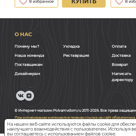
КУПИТЬ
О НАС
Почему мы?
Укладка
Оплата
Наша команда
Реставрация
Доставка
Поставщикам
Возврат
Дизайнерам
Написать
директору
© Интернет-магазин Polvamvdom.ru 2011-2026. Все права защищен
При копировании материалов прямая ссылка на сайт обязательна
.
На нашем веб-сайте используются файлы cookie для обеспе
наилучшего взаимодействия с пользователем. Используя ве
вы соглашаетесь с использованием файлов cookie.