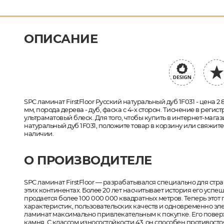
ОПИСАНИЕ
SPC ламинат FirstFloor Русский натуральный дуб 1F031 - цена 2 
мм, порода дерева - дуб, фаска с 4-х сторон. Тиснение в реги
ультраматовый блеск. Для того, чтобы купить в интернет-магаз
натуральный дуб 1F031, положите товар в корзину или свяжите
наличии.
О ПРОИЗВОДИТЕЛЕ
SPC ламинат FirstFloor — разрабатывался специально для ст
этих континентах. Более 20 лет насчитывает история его усп
продается более 100 000 000 квадратных метров. Теперь этот
характеристик, пользовательских качеств и одновременно эле
ламинат максимально привлекательным к покупке. Его поверхн
камня. С классом износостойкости 43, он способен противос