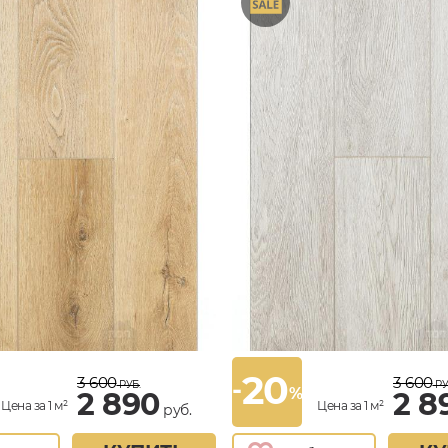
20
3 600
3 600
-
РУБ.
РУ
%
2 890
2 8
Цена за 1 м²
Цена за 1 м²
руб.