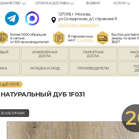
УДНИЧЕСТВО
ОПЛАТА И ДОСТАВКА
ВОЗВРАТ
УСЛУГИ
127018, г. Москва,
ул.Складочная, д.1, строение 9
Написать директору
Более 5000 образцов
Быстро доставл
15 парковочных
в салоне
заказы по всей 
мест.
Смотреть
от 100 производителей
365/7
ОВЫЙ
ИНЖЕНЕРНАЯ
ПАРКЕТНАЯ
МАС
Л
ДОСКА
ДОСКА
Д
ПО
ЖКА
УКЛАДКА И УХОД
ПРОИЗВОДИТЕЛИ
Д
дуб 1F031
 НАТУРАЛЬНЫЙ ДУБ 1F031
2
В НАЛИЧИИ