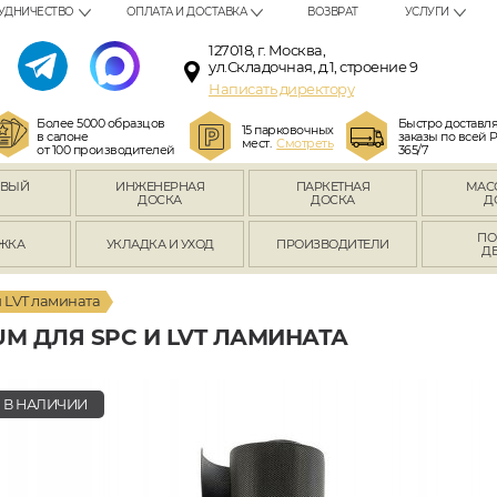
УДНИЧЕСТВО
ОПЛАТА И ДОСТАВКА
ВОЗВРАТ
УСЛУГИ
127018, г. Москва,
ул.Складочная, д.1, строение 9
Написать директору
Более 5000 образцов
Быстро доставл
15 парковочных
в салоне
заказы по всей 
мест.
Смотреть
от 100 производителей
365/7
ОВЫЙ
ИНЖЕНЕРНАЯ
ПАРКЕТНАЯ
МАС
Л
ДОСКА
ДОСКА
Д
ПО
ЖКА
УКЛАДКА И УХОД
ПРОИЗВОДИТЕЛИ
Д
 LVT ламината
UM ДЛЯ SPC И LVT ЛАМИНАТА
В НАЛИЧИИ