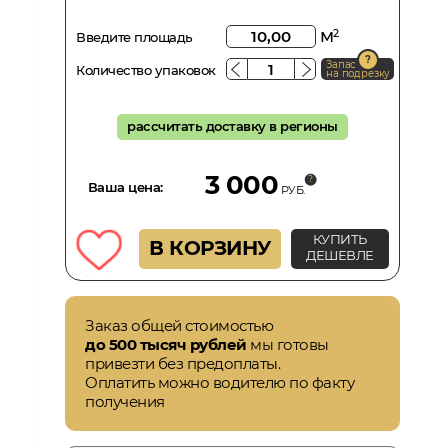
м
2
Введите площадь
Запас
Количество упаковок
на подрезку
рассчитать доставку в регионы
3 000
Ваша цена:
РУБ.
КУПИТЬ
В КОРЗИНУ
ДЕШЕВЛЕ
Заказ общей стоимостью
до 500 тысяч рублей
мы готовы
привезти без предоплаты.
Оплатить можно водителю по факту
получения