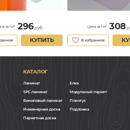
296
308
на за 1 м²
Цена за 1 м²
руб.
р
КУПИТЬ
КУ
КАТАЛОГ
Ламинат
Елка
SPC ламинат
Модульный паркет
Виниловый ламинат
Плинтус
Инженерная доска
Подложка
Паркетная доска