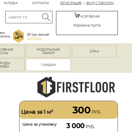
УКЛАДКА
КОНТАКТЫ
РЕГИСТРАЦИЯ
ВХОД С ПАРОЛЕМ
КОРЗИНА
Корзина пуста
яем
3D тур салона!
России,
Смотреть
СИВНАЯ
МОДУЛЬНЫЙ
ЁЛКА
ОСКА
ПАРКЕТ
РОДЫ
СКИДКИ
ЕРЕВА
300
Цена за 1 м²
РУБ.
Цена за упаковку
3 000
РУБ.