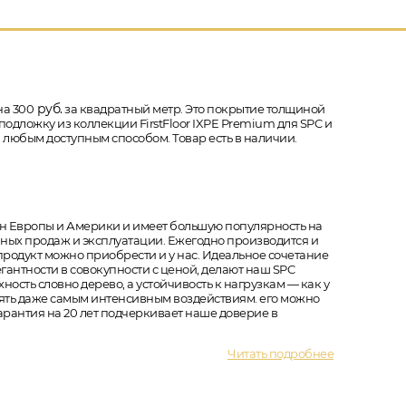
руб.
на 300
за квадратный метр. Это покрытие толщиной
е подложку из коллекции FirstFloor IXPE Premium для SPC и
и любым доступным способом. Товар есть в наличии.
ран Европы и Америки и имеет большую популярность на
ешных продаж и эксплуатации. Ежегодно производится и
 продукт можно приобрести и у нас. Идеальное сочетание
гантности в совокупности с ценой, делают наш SPC
ость словно дерево, а устойчивость к нагрузкам — как у
тоять даже самым интенсивным воздействиям. его можно
арантия на 20 лет подчеркивает наше доверие в
Читать подробнее