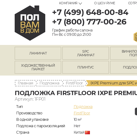
КОМПАНИЯ
О ШОУ-РУМЕ
СОТР
+7 (499) 648-00-84
+7 (800) 777-00-26
График работы салона
Пн-Вс с 09:00 до 21:00
SPC
ВИНИЛ
ЛАМИНАТ
ЛАМИНАТ
ПО
ХУДОЖЕСТВЕННЫЙ
ПЛИНТУС
ПОДЛО
ПАРКЕТ
Главная
Подложка
FirstFloor
IXPE Premium для SPC и
ПОДЛОЖКА FIRSTFLOOR IXPE PREMI
Артикул: 1FP01
Тип
Подложка
Производство
FirstFloor
В одной упаковке
10
м
2
Подложа с пароизоляцией
Нет
Страна
Китай