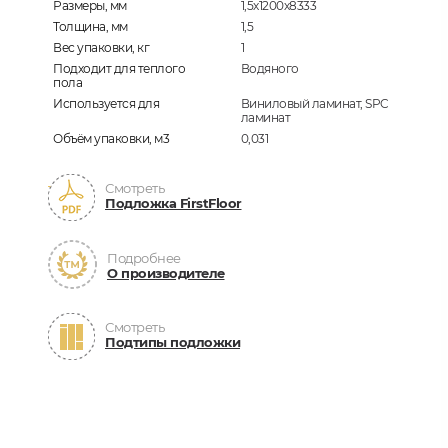
Размеры, мм
1,5х1200х8333
Толщина, мм
1,5
Вес упаковки, кг
1
Подходит для теплого
Водяного
пола
Используется для
Виниловый ламинат, SPC
ламинат
Объём упаковки, м3
0,031
Смотреть
Подложка FirstFloor
Подробнее
О производителе
Смотреть
Подтипы подложки