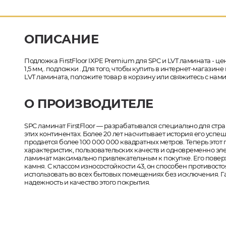
ОПИСАНИЕ
Подложка FirstFloor IXPE Premium для SPC и LVT ламината - це
1,5 мм,. подложки . Для того, чтобы купить в интернет-магазин
LVT ламината, положите товар в корзину или свяжитесь с нам
О ПРОИЗВОДИТЕЛЕ
SPC ламинат FirstFloor — разрабатывался специально для ст
этих континентах. Более 20 лет насчитывает история его усп
продается более 100 000 000 квадратных метров. Теперь этот
характеристик, пользовательских качеств и одновременно эле
ламинат максимально привлекательным к покупке. Его поверхн
камня. С классом износостойкости 43, он способен противос
использовать во всех бытовых помещениях без исключения. Г
надежность и качество этого покрытия.