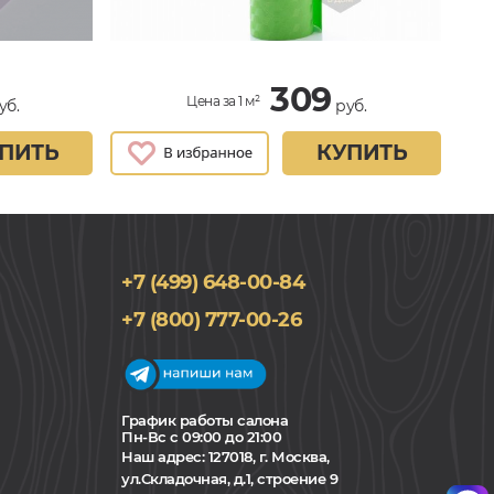
309
Цена за 1 м²
уб.
руб.
ПИТЬ
КУПИТЬ
+7 (499) 648-00-84
+7 (800) 777-00-26
График работы салона
Пн-Вс с 09:00 до 21:00
Наш адрес:
127018, г. Москва,
ул.Складочная, д.1, строение 9