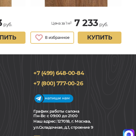
3
7 233
Цена за 1 м²
руб.
руб.
ПИТЬ
КУПИТЬ
+7 (499) 648-00-84
+7 (800) 777-00-26
График работы салона
Пн-Вс с 09:00 до 21:00
Наш адрес:
127018, г. Москва,
ул.Складочная, д.1, строение 9