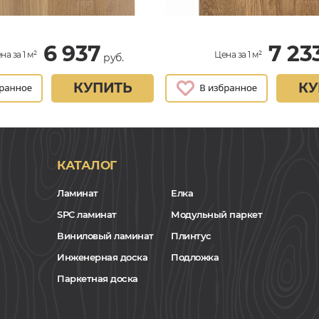
6 937
7 23
на за 1 м²
Цена за 1 м²
руб.
КУПИТЬ
КУ
КАТАЛОГ
Ламинат
Елка
SPC ламинат
Модульный паркет
Виниловый ламинат
Плинтус
Инженерная доска
Подложка
Паркетная доска