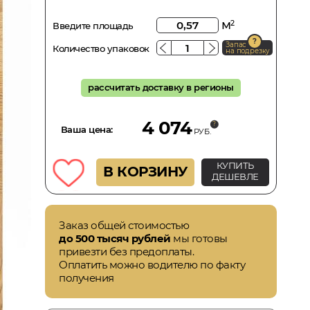
м
2
Введите площадь
Запас
Количество упаковок
на подрезку
рассчитать доставку в регионы
4 074
Ваша цена:
РУБ.
КУПИТЬ
В КОРЗИНУ
ДЕШЕВЛЕ
Заказ общей стоимостью
до 500 тысяч рублей
мы готовы
привезти без предоплаты.
Оплатить можно водителю по факту
получения