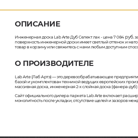
ОПИСАНИЕ
руб.
Инженерная доска Lab Arte Дуб Селект лак - цена 7 084
за
поверхность инженерной доски имеет светлый оттенок и матов
товар в корзину или свяжитесь с нами любым доступным спосо
О ПРОИЗВОДИТЕЛЕ
Lab Arte (Лаб Артэ) — это деревообрабатывающее предприяти
базой и укомплектован техникой ведущих европейских произв
массивная доска, инженерная 2-х слойная доска (фанера-дуб) 
Сайт официального дилера паркета Lab Arte включает расши
монолитность после укладки, отсутствие щелей и зазоров меж