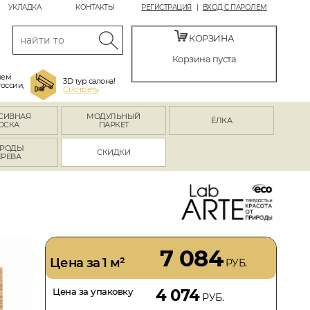
УКЛАДКА
КОНТАКТЫ
РЕГИСТРАЦИЯ
ВХОД С ПАРОЛЕМ
КОРЗИНА
Корзина пуста
яем
3D тур салона!
России,
Смотреть
СИВНАЯ
МОДУЛЬНЫЙ
ЁЛКА
ОСКА
ПАРКЕТ
РОДЫ
СКИДКИ
ЕРЕВА
7 084
Цена за 1 м²
РУБ.
Цена за упаковку
4 074
РУБ.