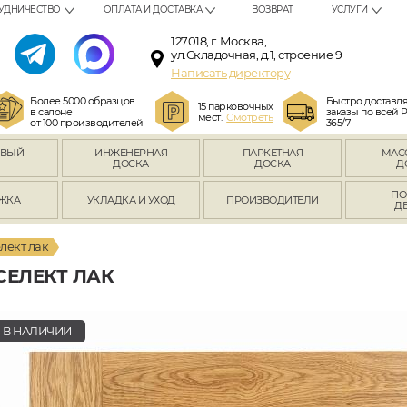
УДНИЧЕСТВО
ОПЛАТА И ДОСТАВКА
ВОЗВРАТ
УСЛУГИ
127018, г. Москва,
ул.Складочная, д.1, строение 9
Написать директору
Более 5000 образцов
Быстро доставл
15 парковочных
в салоне
заказы по всей 
мест.
Смотреть
от 100 производителей
365/7
ОВЫЙ
ИНЖЕНЕРНАЯ
ПАРКЕТНАЯ
МАС
Л
ДОСКА
ДОСКА
Д
ПО
ЖКА
УКЛАДКА И УХОД
ПРОИЗВОДИТЕЛИ
Д
лект лак
СЕЛЕКТ ЛАК
В НАЛИЧИИ