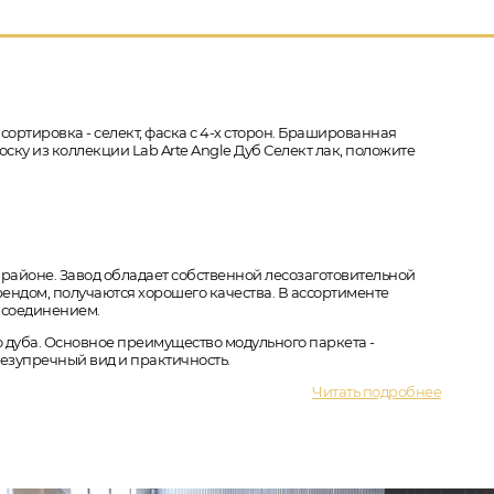
 сортировка - селект, фаска с 4-х сторон. Брашированная
ску из коллекции Lab Arte Angle Дуб Селект лак, положите
 районе. Завод обладает собственной лесозаготовительной
ендом, получаются хорошего качества. В ассортименте
м соединением.
 дуба. Основное преимущество модульного паркета -
безупречный вид и практичность.
Читать подробнее