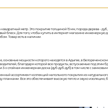
 квадратный метр. Это покрытие толщиной 15 мм, порода дерева - дуб,
ый блеск. Для того, чтобы купить в интернет-магазине инженерную до
бом. Товар есть в наличии.
е, основные мощности которого находятся в Адыгее, в Белореченском
одителей, благодаря которой все продукты, вспускаемые под этим бр
и 3-х слойная инженерная доска (дуб-дуб-дуб) в том числе с замковы
ренный ассортимент коллекций напольного покрытия из натурального
ду планками. Все это обеспечивает высокую тепло и звуко изоляцию, 