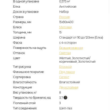
В одной упаковке
0,575
м
2
Елка
Английская
Досок в упаковке
Набор
Страна
Россия
Размеры, мм
15х90х400
Блеск
Матовая
Толщина, мм
15
Ширина
Стандарт от 90 до 120мм (Ёлка)
Фаска
с 4-х сторон
Поверхность на ощупь
Брашированная
Оттенок
Светлая
Цвет
Жёлтый, Золотистый/
коричневый, Золотистый
Тип рисунка
Елочкой
Финишное покрытие
Под лаком
Сортировка
Селект
Влагостойкость
Влагостойкий
Конструкция
Двухслойная
Вес упаковки, кг
8
Твердость по бринелю, ед
3,7
Полезный слой
3
Тип соединения
Шип-паз