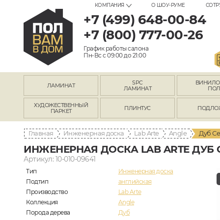
КОМПАНИЯ
О ШОУ-РУМЕ
СОТР
+7 (499) 648-00-84
+7 (800) 777-00-26
График работы салона
Пн-Вс с 09:00 до 21:00
SPC
ВИНИЛ
ЛАМИНАТ
ЛАМИНАТ
ПО
ХУДОЖЕСТВЕННЫЙ
ПЛИНТУС
ПОДЛО
ПАРКЕТ
Главная
Инженерная доска
Lab Arte
Angle
Дуб Се
ИНЖЕНЕРНАЯ ДОСКА LAB ARTE ДУБ 
Артикул: 10-010-09641
Тип
Инженерная доска
Подтип
английская
Производство
Lab Arte
Коллекция
Angle
Порода дерева
Дуб