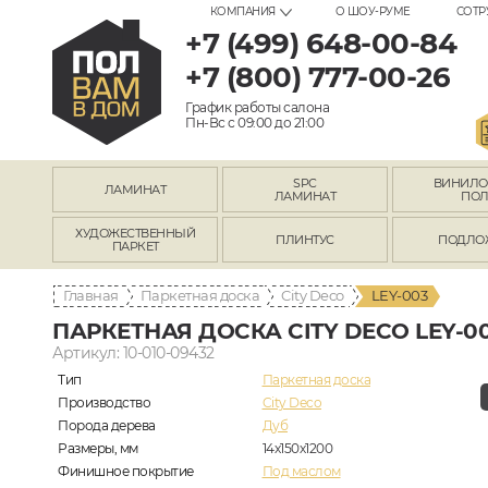
КОМПАНИЯ
О ШОУ-РУМЕ
СОТР
+7 (499) 648-00-84
+7 (800) 777-00-26
График работы салона
Пн-Вс с 09:00 до 21:00
SPC
ВИНИЛ
ЛАМИНАТ
ЛАМИНАТ
ПО
ХУДОЖЕСТВЕННЫЙ
ПЛИНТУС
ПОДЛО
ПАРКЕТ
Главная
Паркетная доска
City Deco
LEY-003
ПАРКЕТНАЯ ДОСКА CITY DECO LEY-0
Артикул: 10-010-09432
Тип
Паркетная доска
Производство
City Deco
Порода дерева
Дуб
Размеры, мм
14х150х1200
Финишное покрытие
Под маслом