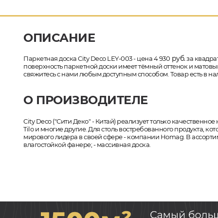
ОПИСАНИЕ
руб.
Паркетная доска City Deco LEY-003 - цена 4 930
за квадрат
поверхность паркетной доски имеет тёмный оттенок и матовый 
свяжитесь с нами любым доступным способом. Товар есть в на
О ПРОИЗВОДИТЕЛЕ
City Deco ("Сити Деко" - Китай) реализует только качественно
Tilo и многие другие. Для столь востребованного продукта, 
мирового лидера в своей сфере - компании Homag. В ассорти
влагостойкой фанере; - массивная доска.