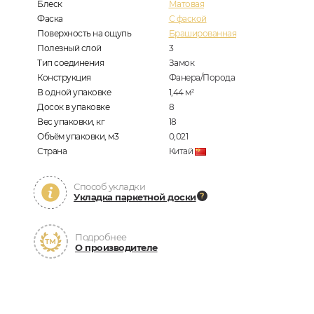
Блеск
Матовая
Фаска
С фаской
Поверхность на ощупь
Брашированная
Полезный слой
3
Тип соединения
Замок
Конструкция
Фанера/Порода
В одной упаковке
1,44
м
2
Досок в упаковке
8
Вес упаковки, кг
18
Объём упаковки, м3
0,021
Страна
Китай
Способ укладки
Укладка паркетной доски
Подробнее
О производителе