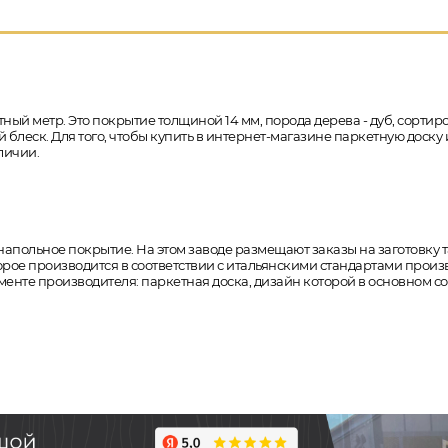
ный метр. Это покрытие толщиной 14 мм, порода дерева - дуб, сортиро
блеск. Для того, чтобы купить в интернет-магазине паркетную доску 
личии.
е напольное покрытие. На этом заводе размещают заказы на заготовку т
которое производится в соответствии с итальянскими стандартами про
менте производителя: паркетная доска, дизайн которой в основном с