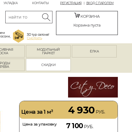
УКЛАДКА
КОНТАКТЫ
РЕГИСТРАЦИЯ
ВХОД С ПАРОЛЕМ
КОРЗИНА
Корзина пуста
яем
3D тур салона!
России,
Смотреть
СИВНАЯ
МОДУЛЬНЫЙ
ЁЛКА
ОСКА
ПАРКЕТ
РОДЫ
СКИДКИ
ЕРЕВА
4 930
Цена за 1 м²
РУБ.
Цена за упаковку
7 100
РУБ.