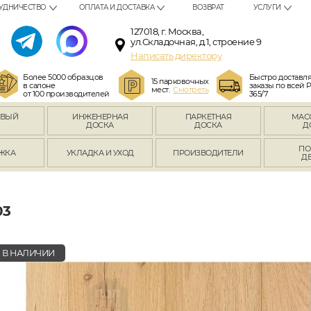
УДНИЧЕСТВО
ОПЛАТА И ДОСТАВКА
ВОЗВРАТ
УСЛУГИ
127018, г. Москва,
ул.Складочная, д.1, строение 9
Написать директору
Более 5000 образцов
Быстро доставл
15 парковочных
в салоне
заказы по всей 
мест.
Смотреть
от 100 производителей
365/7
ОВЫЙ
ИНЖЕНЕРНАЯ
ПАРКЕТНАЯ
МАС
Л
ДОСКА
ДОСКА
Д
ПО
ЖКА
УКЛАДКА И УХОД
ПРОИЗВОДИТЕЛИ
Д
03
В НАЛИЧИИ