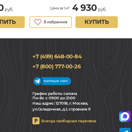
0
4 930
Цена за 1 м²
руб.
руб.
ПИТЬ
КУПИТЬ
+7 (499) 648-00-84
+7 (800) 777-00-26
График работы салона
Пн-Вс с 09:00 до 21:00
Наш адрес:
127018, г. Москва,
ул.Складочная, д.1, строение 9
Всегда свободная парковка