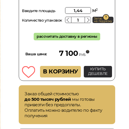
м
2
Введите площадь
Запас
Количество упаковок
на подрезку
рассчитать доставку в регионы
7 100
Ваша цена:
РУБ.
КУПИТЬ
В КОРЗИНУ
ДЕШЕВЛЕ
Заказ общей стоимостью
до 500 тысяч рублей
мы готовы
привезти без предоплаты.
Оплатить можно водителю по факту
получения