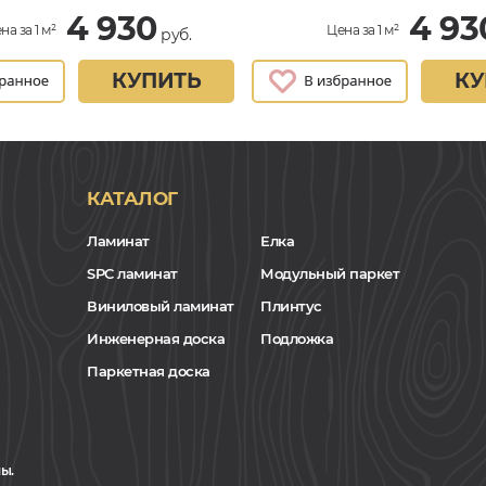
4 930
4 93
на за 1 м²
Цена за 1 м²
руб.
КУПИТЬ
КУ
КАТАЛОГ
Ламинат
Елка
SPC ламинат
Модульный паркет
Виниловый ламинат
Плинтус
Инженерная доска
Подложка
Паркетная доска
ы.