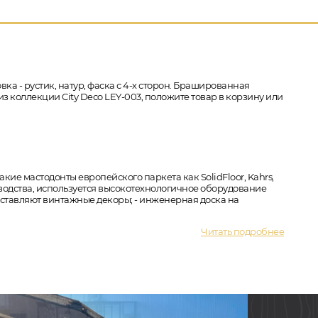
вка - рустик, натур, фаска с 4-х сторон. Брашированная
из коллекции City Deco LEY-003, положите товар в корзину или
акие мастодонты европейского паркета как SolidFloor, Kahrs,
изводства, используется высокотехнологичное оборудование
оставляют винтажные декоры; - инженерная доска на
Читать подробнее