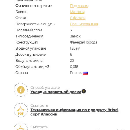
Финишное покрытие
Под лаком
Блеск
Матовая
Фаска
С фаской
Поверхность на ощупь
Брашированная
Полезный слой
3
Тип соединения
Замок
Конструкция
Фанера/Порода
В одной упаковке
1,35
м
2
Досок в упаковке
6
Вес упаковки, кг
20
Объём упаковки, м3
0,018
Страна
Россия
Способ укладки
Укладка паркетной доски
Смотреть
Техническая информация по продукту Brinel,
сорт Классик
Смотреть