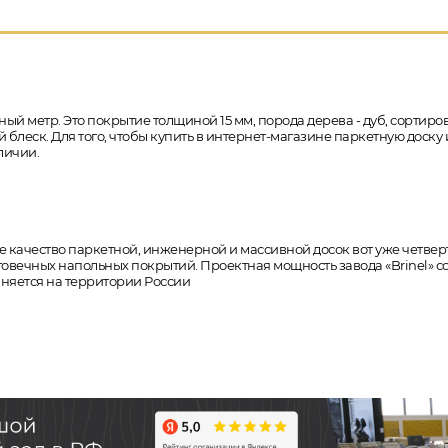
ный метр. Это покрытие толщиной 15 мм, порода дерева - дуб, сортиров
блеск. Для того, чтобы купить в интернет-магазине паркетную доску и
личии.
 качество паркетной, инженерной и массивной досок вот уже четверть 
вечных напольных покрытий. Проектная мощность завода «Brinel» со
аняется на территории России