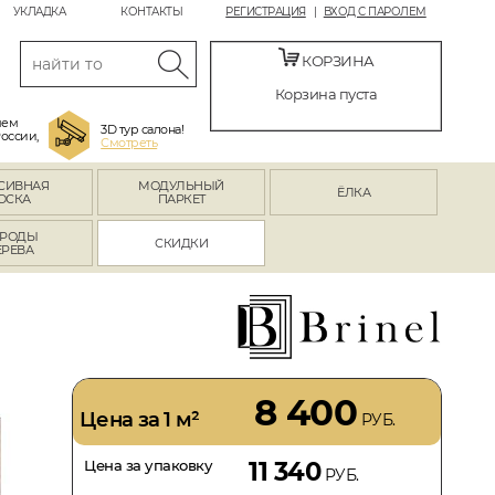
УКЛАДКА
КОНТАКТЫ
РЕГИСТРАЦИЯ
ВХОД С ПАРОЛЕМ
КОРЗИНА
Корзина пуста
яем
3D тур салона!
России,
Смотреть
СИВНАЯ
МОДУЛЬНЫЙ
ЁЛКА
ОСКА
ПАРКЕТ
РОДЫ
СКИДКИ
ЕРЕВА
8 400
Цена за 1 м²
РУБ.
Цена за упаковку
11 340
РУБ.