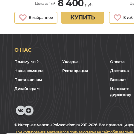
8 400
Цена за 1 м²
Це
руб.
КУПИТЬ
О НАС
Почему мы?
Укладка
Оплата
Наша команда
Реставрация
Доставка
Поставщикам
Возврат
Дизайнерам
Написать
директору
© Интернет-магазин Polvamvdom.ru 2011-2026. Все права защищен
При копировании материалов прямая ссылка на сайт обязательна
.