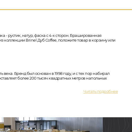
ка - рустик, натур, фаска с 4-х сторон. Брашированная
з коллекции Brinel Дуб Coffee, положите товар в корзину или
века. Бренд был основан в 1998 году, и с тех пор набирал
ставляет более 200 тысяч квадратных метров напольных
Читать подробнее