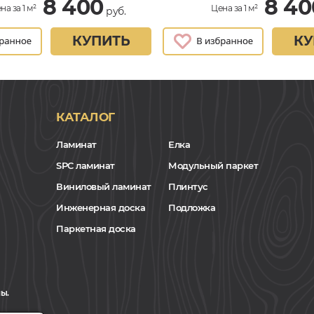
8 400
8 40
на за 1 м²
Цена за 1 м²
руб.
КУПИТЬ
КУ
КАТАЛОГ
Ламинат
Елка
SPC ламинат
Модульный паркет
Виниловый ламинат
Плинтус
Инженерная доска
Подложка
Паркетная доска
ы.