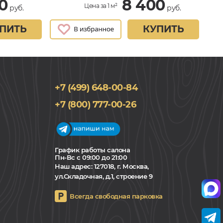
0
8 400
Цена за 1 м²
руб.
руб.
ПИТЬ
КУПИТЬ
+7 (499) 648-00-84
+7 (800) 777-00-26
График работы салона
Пн-Вс с 09:00 до 21:00
Наш адрес:
127018, г. Москва,
ул.Складочная, д.1, строение 9
Всегда свободная парковка