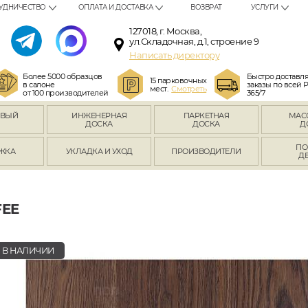
УДНИЧЕСТВО
ОПЛАТА И ДОСТАВКА
ВОЗВРАТ
УСЛУГИ
127018, г. Москва,
ул.Складочная, д.1, строение 9
Написать директору
Более 5000 образцов
Быстро доставл
15 парковочных
в салоне
заказы по всей 
мест.
Смотреть
от 100 производителей
365/7
ОВЫЙ
ИНЖЕНЕРНАЯ
ПАРКЕТНАЯ
МАС
Л
ДОСКА
ДОСКА
Д
ПО
ЖКА
УКЛАДКА И УХОД
ПРОИЗВОДИТЕЛИ
Д
FEE
В НАЛИЧИИ