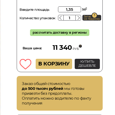
м
2
Введите площадь
Запас
Количество упаковок
на подрезку
рассчитать доставку в регионы
11 340
Ваша цена:
РУБ.
КУПИТЬ
В КОРЗИНУ
ДЕШЕВЛЕ
Заказ общей стоимостью
до 500 тысяч рублей
мы готовы
привезти без предоплаты.
Оплатить можно водителю по факту
получения