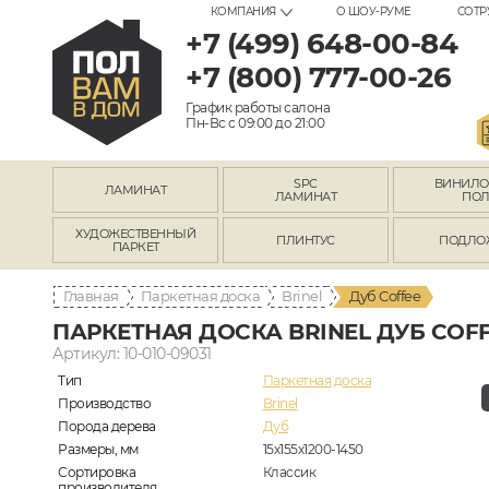
КОМПАНИЯ
О ШОУ-РУМЕ
СОТР
+7 (499) 648-00-84
+7 (800) 777-00-26
График работы салона
Пн-Вс с 09:00 до 21:00
SPC
ВИНИЛ
ЛАМИНАТ
ЛАМИНАТ
ПО
ХУДОЖЕСТВЕННЫЙ
ПЛИНТУС
ПОДЛО
ПАРКЕТ
Главная
Паркетная доска
Brinel
Дуб Coffee
ПАРКЕТНАЯ ДОСКА BRINEL ДУБ COF
Артикул: 10-010-09031
Тип
Паркетная доска
Производство
Brinel
Порода дерева
Дуб
Размеры, мм
15х155х1200-1450
Сортировка
Классик
производителя