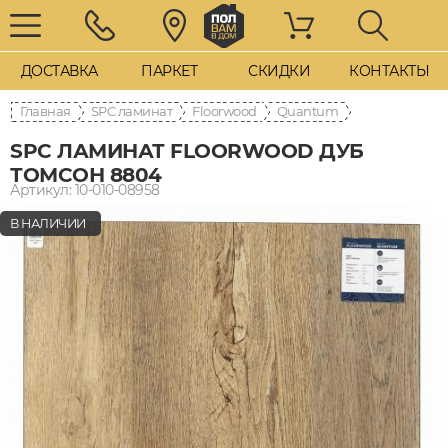
ДОСТАВКА
ПАРКЕТ
СКИДКИ
КОНТАКТЫ
Главная
SPC ламинат
Floorwood
Quantum
SPC ЛАМИНАТ FLOORWOOD ДУБ
ТОМСОН 8804
Артикул: 10-010-08958
В НАЛИЧИИ