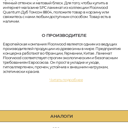
тёмный оттенок и матовый блеск. Для того, чтобы купить в
интернет-магазине SPC ламинат из коллекции Floorwood
Quantum Дуб Томсон 8804, положите товар в корзину или
свяжитесь с нами любым доступным способом. Товар есть в
наличии.
О ПРОИЗВОДИТЕЛЕ
Европейская компания Floorwood является одним из ведущих
производителей продукции из древесины в мире. Предприятия
концерна работают во Франции, Германии, Китае. Ламинат
Floorwood соответствует строгим экологическим и безопасным
требованиям Евросоюза. Он прост в укладке и уходе,
гипоаллергенен, прочен, устойчив к внешним нагрузкам,
эстетически красив.
Читать подробнее
АНАЛОГИ