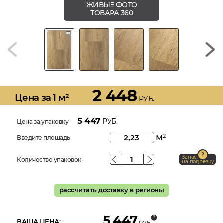
ЖИВЫЕ ФОТО
ТОВАРА 360
2 448
Цена за 1 м²
РУБ.
5 447
РУБ.
Цена за упаковку
м
2
Введите площадь
Запас
Количество упаковок
на подрезку
рассчитать доставку в регионы
5 447
ВАША ЦЕНА:
РУБ.