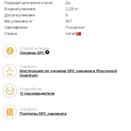
Подходит для теплого пола
Да
В одной упаковке
2,225
м
2
Досок в упаковке
8
Вес упаковки, кг
18,7
Сертификаты
Пожарный
Страна
Китай
Способ укладки
Укладка SPC
Смотреть
Инструкция по укладке SPC ламината Floorwood
Quantum
Подробнее
О производителе
Смотреть
Подтипы SPC ламината