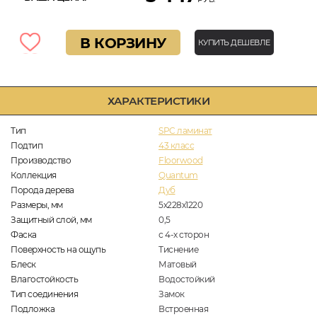
В КОРЗИНУ
КУПИТЬ ДЕШЕВЛЕ
ХАРАКТЕРИСТИКИ
Тип
SPC ламинат
Подтип
43 класс
Производство
Floorwood
Коллекция
Quantum
Порода дерева
Дуб
Размеры, мм
5х228х1220
Защитный слой, мм
0,5
Фаска
с 4-х сторон
Поверхность на ощупь
Тиснение
Блеск
Матовый
Влагостойкость
Водостойкий
Тип соединения
Замок
Подложка
Встроенная