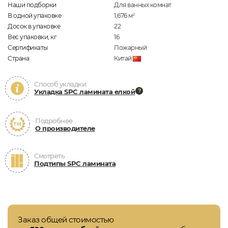
Наши подборки
Для ванных комнат
В одной упаковке
1,676
м
2
Досок в упаковке
22
Вес упаковки, кг
16
Сертификаты
Пожарный
Страна
Китай
Способ укладки
Укладка SPC ламината елкой
Подробнее
О производителе
Смотреть
Подтипы SPC ламината
Заказ общей стоимостью