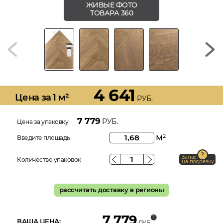
ЖИВЫЕ ФОТО
ТОВАРА 360
4 641
Цена за 1 м²
РУБ.
7 779
РУБ.
Цена за упаковку
м
2
Введите площадь
Запас
Количество упаковок
на подрезку
рассчитать доставку в регионы
7 779
ВАША ЦЕНА:
РУБ.