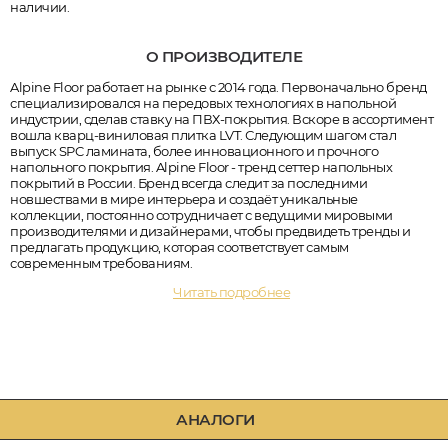
наличии.
О ПРОИЗВОДИТЕЛЕ
Alpine Floor работает на рынке с 2014 года. Первоначально бренд
специализировался на передовых технологиях в напольной
индустрии, сделав ставку на ПВХ-покрытия. Вскоре в ассортимент
вошла кварц-виниловая плитка LVT. Следующим шагом стал
выпуск SPC ламината, более инновационного и прочного
напольного покрытия. Alpine Floor - тренд сеттер напольных
покрытий в России. Бренд всегда следит за последними
новшествами в мире интерьера и создаёт уникальные
коллекции, постоянно сотрудничает с ведущими мировыми
производителями и дизайнерами, чтобы предвидеть тренды и
предлагать продукцию, которая соответствует самым
современным требованиям.
Читать подробнее
АНАЛОГИ