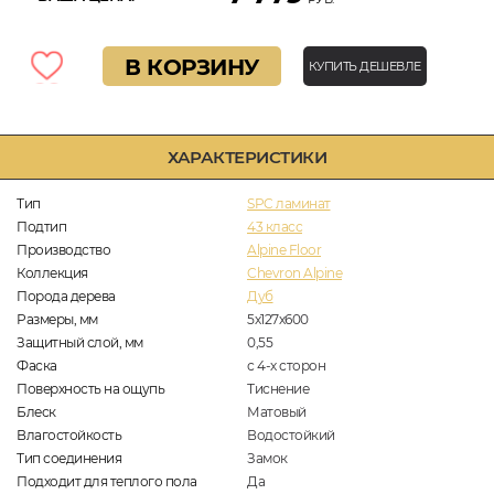
В КОРЗИНУ
КУПИТЬ ДЕШЕВЛЕ
ХАРАКТЕРИСТИКИ
Тип
SPC ламинат
Подтип
43 класс
Производство
Alpine Floor
Коллекция
Chevron Alpine
Порода дерева
Дуб
Размеры, мм
5х127х600
Защитный слой, мм
0,55
Фаска
с 4-х сторон
Поверхность на ощупь
Тиснение
Блеск
Матовый
Влагостойкость
Водостойкий
Тип соединения
Замок
Подходит для теплого пола
Да