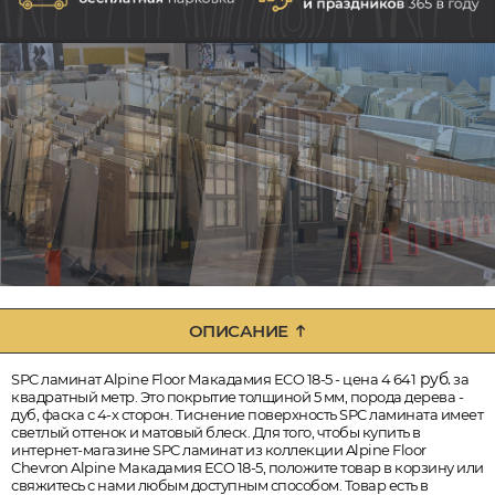
ОПИСАНИЕ
руб.
SPC ламинат Alpine Floor Макадамия ECO 18-5 - цена 4 641
за
квадратный метр. Это покрытие толщиной 5 мм, порода дерева -
дуб, фаска с 4-х сторон. Тиснение поверхность SPC ламината имеет
светлый оттенок и матовый блеск. Для того, чтобы купить в
интернет-магазине SPC ламинат из коллекции Alpine Floor
Chevron Alpine Макадамия ECO 18-5, положите товар в корзину или
свяжитесь с нами любым доступным способом. Товар есть в