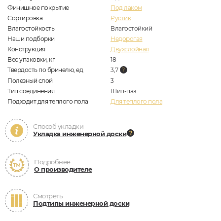
Финишное покрытие
Под лаком
Сортировка
Рустик
Влагостойкость
Влагостойкий
Наши подборки
Недорогая
Конструкция
Двухслойная
Вес упаковки, кг
18
Твердость по бринелю, ед
3,7
Полезный слой
3
Тип соединения
Шип-паз
Подходит для теплого пола
Для теплого пола
Способ укладки
Укладка инженерной доски
Подробнее
О производителе
Смотреть
Подтипы инженерной доски