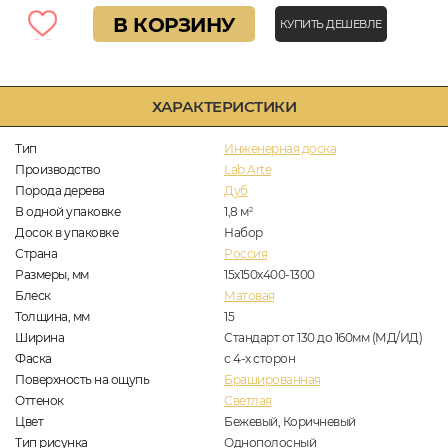
В КОРЗИНУ
КУПИТЬ ДЕШЕВЛЕ
ХАРАКТЕРИСТИКИ
Тип
Инженерная доска
Производство
Lab Arte
Порода дерева
Дуб
В одной упаковке
1,8
м
2
Досок в упаковке
Набор
Страна
Россия
Размеры, мм
15х150х400-1300
Блеск
Матовая
Толщина, мм
15
Ширина
Стандарт от 130 до 160мм (МД/ИД)
Фаска
с 4-х сторон
Поверхность на ощупь
Брашированная
Оттенок
Светлая
Цвет
Бежевый, Коричневый
Тип рисунка
Однополосный