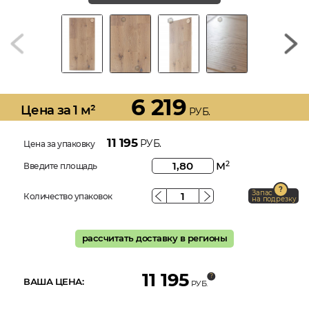
6 219
Цена за 1 м²
РУБ.
11 195
РУБ.
Цена за упаковку
м
2
Введите площадь
Запас
Количество упаковок
на подрезку
рассчитать доставку в регионы
11 195
ВАША ЦЕНА:
РУБ.