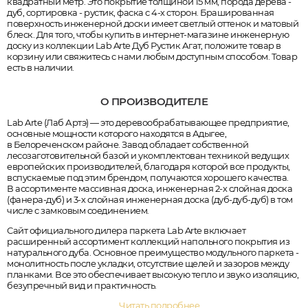
квадратный метр. Это покрытие толщиной 15 мм, порода дерева -
дуб, сортировка - рустик, фаска с 4-х сторон. Брашированная
поверхность инженерной доски имеет светлый оттенок и матовый
блеск. Для того, чтобы купить в интернет-магазине инженерную
доску из коллекции Lab Arte Дуб Рустик Агат, положите товар в
корзину или свяжитесь с нами любым доступным способом. Товар
есть в наличии.
О ПРОИЗВОДИТЕЛЕ
Lab Arte (Лаб Артэ) — это деревообрабатывающее предприятие,
основные мощности которого находятся в Адыгее,
в Белореченском районе. Завод обладает собственной
лесозаготовительной базой и укомплектован техникой ведущих
европейских производителей, благодаря которой все продукты,
вспускаемые под этим брендом, получаются хорошего качества.
В ассортименте массивная доска, инженерная 2-х слойная доска
(фанера-дуб) и 3-х слойная инженерная доска (дуб-дуб-дуб) в том
числе с замковым соединением.
Сайт официального дилера паркета Lab Arte включает
расширенный ассортимент коллекций напольного покрытия из
натурального дуба. Основное преимущество модульного паркета -
монолитность после укладки, отсутствие щелей и зазоров между
планками. Все это обеспечивает высокую тепло и звуко изоляцию,
безупречный вид и практичность.
Читать подробнее