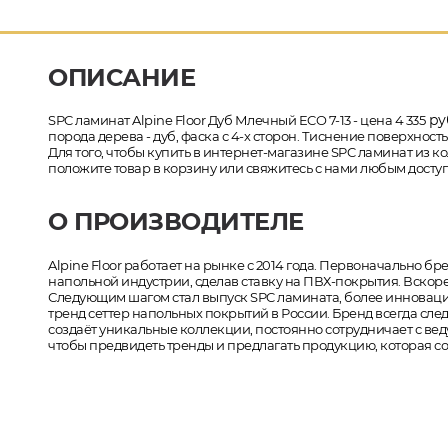
ОПИСАНИЕ
ру
SPC ламинат Alpine Floor Дуб Млечный ECO 7-13 - цена 4 335
порода дерева - дуб, фаска с 4-х сторон. Тиснение поверхност
Для того, чтобы купить в интернет-магазине SPC ламинат из к
положите товар в корзину или свяжитесь с нами любым доступ
О ПРОИЗВОДИТЕЛЕ
Alpine Floor работает на рынке с 2014 года. Первоначально б
напольной индустрии, сделав ставку на ПВХ-покрытия. Вскоре
Следующим шагом стал выпуск SPC ламината, более инновацион
тренд сеттер напольных покрытий в России. Бренд всегда сл
создаёт уникальные коллекции, постоянно сотрудничает с 
чтобы предвидеть тренды и предлагать продукцию, которая 