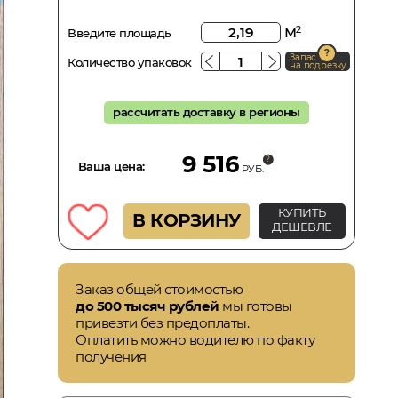
м
2
Введите площадь
Запас
Количество упаковок
на подрезку
рассчитать доставку в регионы
9 516
Ваша цена:
РУБ.
КУПИТЬ
В КОРЗИНУ
ДЕШЕВЛЕ
Заказ общей стоимостью
до 500 тысяч рублей
мы готовы
привезти без предоплаты.
Оплатить можно водителю по факту
получения