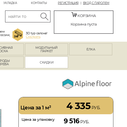
УКЛАДКА
КОНТАКТЫ
РЕГИСТРАЦИЯ
ВХОД С ПАРОЛЕМ
КОРЗИНА
Корзина пуста
яем
3D тур салона!
России,
Смотреть
СИВНАЯ
МОДУЛЬНЫЙ
ЁЛКА
ОСКА
ПАРКЕТ
РОДЫ
СКИДКИ
ЕРЕВА
4 335
Цена за 1 м²
РУБ.
Цена за упаковку
9 516
РУБ.