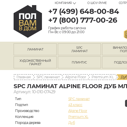
КОМПАНИЯ
О ШОУ-РУМЕ
СОТР
+7 (499) 648-00-84
+7 (800) 777-00-26
График работы салона
Пн-Вс с 09:00 до 21:00
SPC
ВИНИЛ
ЛАМИНАТ
ЛАМИНАТ
ПО
ХУДОЖЕСТВЕННЫЙ
ПЛИНТУС
ПОДЛО
ПАРКЕТ
Главная
SPC ламинат
Alpine Floor
Premium XL
Дуб
SPC ЛАМИНАТ ALPINE FLOOR ДУБ МЛ
Артикул: 10-010-07429
Тип
SPC ламинат
Подтип
43 класс
Производство
Alpine Floor
Коллекция
Premium XL
Порода дерева
Дуб