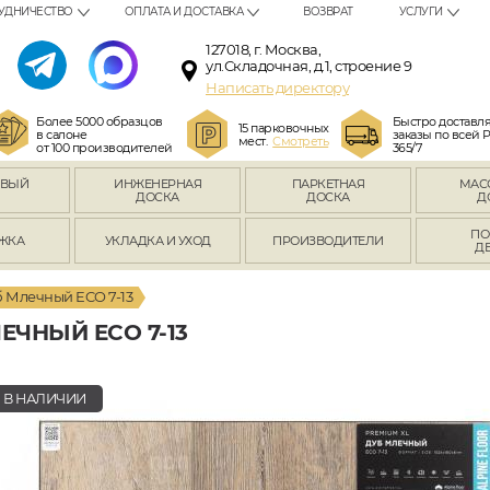
УДНИЧЕСТВО
ОПЛАТА И ДОСТАВКА
ВОЗВРАТ
УСЛУГИ
127018, г. Москва,
ул.Складочная, д.1, строение 9
Написать директору
Более 5000 образцов
Быстро доставл
15 парковочных
в салоне
заказы по всей 
мест.
Смотреть
от 100 производителей
365/7
ОВЫЙ
ИНЖЕНЕРНАЯ
ПАРКЕТНАЯ
МАС
Л
ДОСКА
ДОСКА
Д
ПО
ЖКА
УКЛАДКА И УХОД
ПРОИЗВОДИТЕЛИ
Д
 Млечный ECO 7-13
ЕЧНЫЙ ECO 7-13
В НАЛИЧИИ