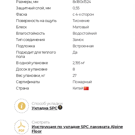
Размеры, мм
8х180х1524
Защитный слой, мм
0,55
Фаска
с 4-х сторон
Поверхность на ощупь
Тиснение
Блеск
Матовый
Влагостойкость
Водостойкий
Тип соединения
Замок
Подложка
Встроенная
Подходит для теплого
Да
пола
В одной упаковке
2,195
м
2
Досок в упаковке
8
Вес упаковки, кг
27
Сертификаты
Пожарный
Страна
Китай
Способ укладки
Укладка SPC
Смотреть
Инструкция по укладке SPC ламината Alpine
Floor