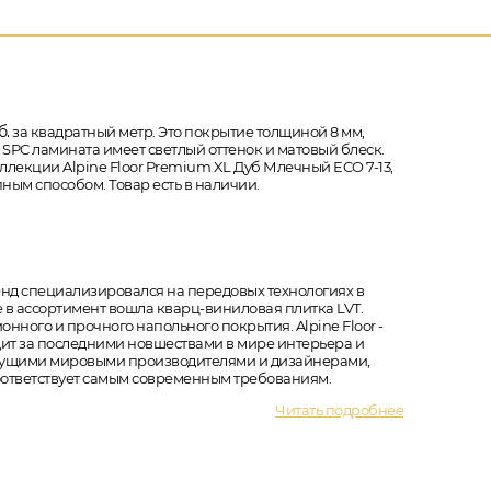
б.
за квадратный метр. Это покрытие толщиной 8 мм,
ь SPC ламината имеет светлый оттенок и матовый блеск.
оллекции Alpine Floor Premium XL Дуб Млечный ECO 7-13,
ным способом. Товар есть в наличии.
ренд специализировался на передовых технологиях в
 в ассортимент вошла кварц-виниловая плитка LVT.
ного и прочного напольного покрытия. Alpine Floor -
едит за последними новшествами в мире интерьера и
ведущими мировыми производителями и дизайнерами,
соответствует самым современным требованиям.
Читать подробнее