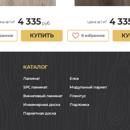
4 335
4 33
на за 1 м²
Цена за 1 м²
руб.
КУПИТЬ
КУ
КАТАЛОГ
Ламинат
Елка
SPC ламинат
Модульный паркет
Виниловый ламинат
Плинтус
Инженерная доска
Подложка
Паркетная доска