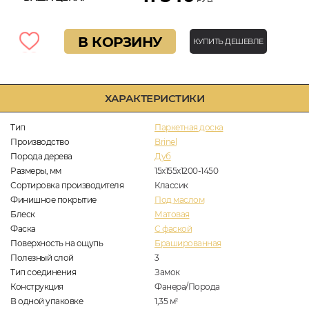
В КОРЗИНУ
КУПИТЬ ДЕШЕВЛЕ
ХАРАКТЕРИСТИКИ
Тип
Паркетная доска
Производство
Brinel
Порода дерева
Дуб
Размеры, мм
15х155х1200-1450
Сортировка производителя
Классик
Финишное покрытие
Под маслом
Блеск
Матовая
Фаска
С фаской
Поверхность на ощупь
Брашированная
Полезный слой
3
Тип соединения
Замок
Конструкция
Фанера/Порода
В одной упаковке
1,35
м
2