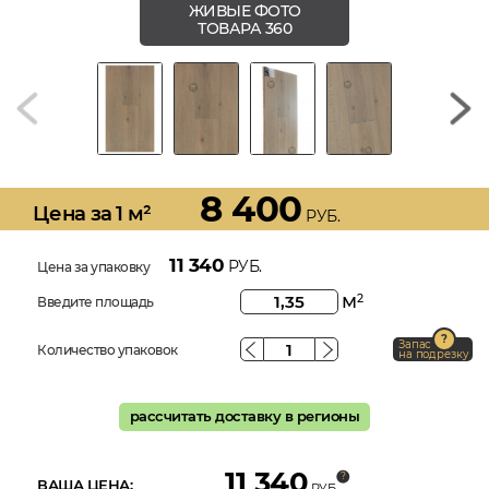
ЖИВЫЕ ФОТО
ТОВАРА 360
8 400
Цена за 1 м²
РУБ.
11 340
РУБ.
Цена за упаковку
м
2
Введите площадь
Запас
Количество упаковок
на подрезку
рассчитать доставку в регионы
11 340
ВАША ЦЕНА:
РУБ.