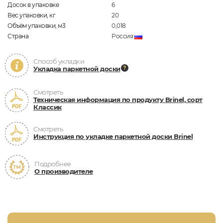
Досок в упаковке
6
Вес упаковки, кг
20
Объём упаковки, м3
0,018
Страна
Россия
Способ укладки
Укладка паркетной доски
Смотреть
Техническая информация по продукту Brinel, сорт
Классик
Смотреть
Инструкция по укладке паркетной доски Brinel
Подробнее
О производителе