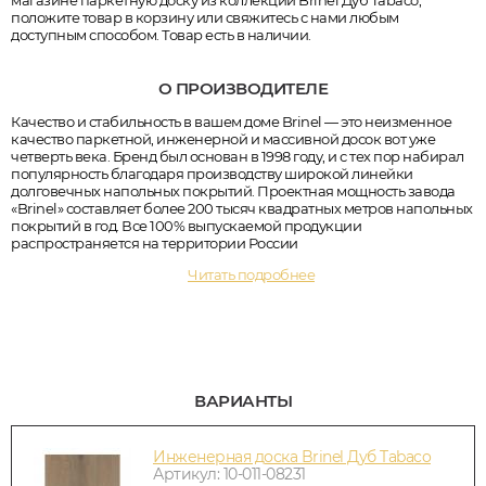
магазине паркетную доску из коллекции Brinel Дуб Tabaco,
положите товар в корзину или свяжитесь с нами любым
доступным способом. Товар есть в наличии.
О ПРОИЗВОДИТЕЛЕ
Качество и стабильность в вашем доме Brinel — это неизменное
качество паркетной, инженерной и массивной досок вот уже
четверть века. Бренд был основан в 1998 году, и с тех пор набирал
популярность благодаря производству широкой линейки
долговечных напольных покрытий. Проектная мощность завода
«Brinel» составляет более 200 тысяч квадратных метров напольных
покрытий в год. Все 100% выпускаемой продукции
распространяется на территории России
Читать подробнее
ВАРИАНТЫ
Инженерная доска Brinel Дуб Tabaco
Артикул: 10-011-08231