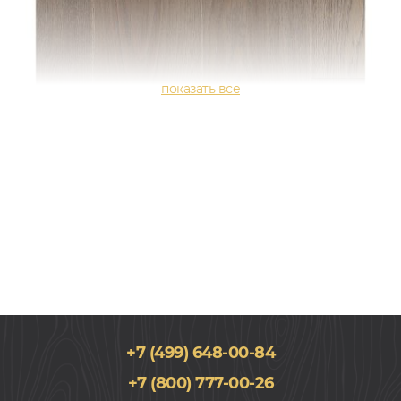
+7 (499) 648-00-84
145x400-1500, 15мм
+7 (800) 777-00-26
Дуб, Однополосный, Лак, Натур