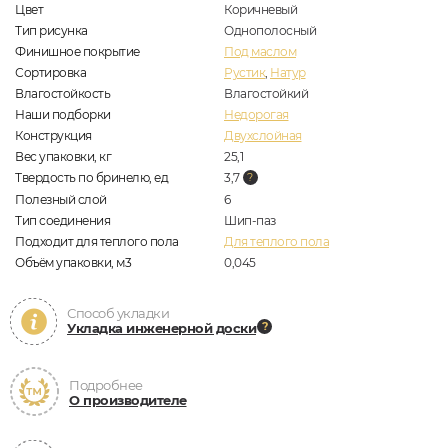
Цвет
Коричневый
Тип рисунка
Однополосный
Финишное покрытие
Под маслом
Сортировка
Рустик
,
Натур
Влагостойкость
Влагостойкий
Наши подборки
Недорогая
Конструкция
Двухслойная
Вес упаковки, кг
25,1
Твердость по бринелю, ед
3,7
Полезный слой
6
Тип соединения
Шип-паз
Подходит для теплого пола
Для теплого пола
Объём упаковки, м3
0,045
Способ укладки
Укладка инженерной доски
Подробнее
О производителе