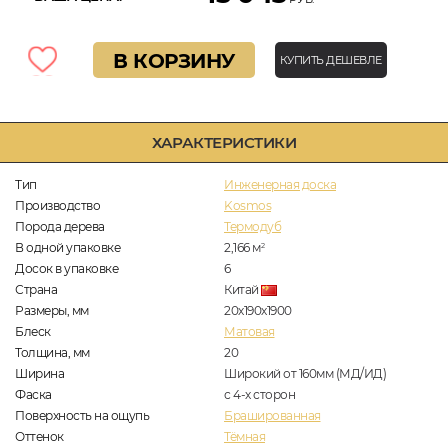
В КОРЗИНУ
КУПИТЬ ДЕШЕВЛЕ
ХАРАКТЕРИСТИКИ
Тип
Инженерная доска
Производство
Kosmos
Порода дерева
Термодуб
В одной упаковке
2,166
м
2
Досок в упаковке
6
Страна
Китай
Размеры, мм
20х190х1900
Блеск
Матовая
Толщина, мм
20
Ширина
Широкий от 160мм (МД/ИД)
Фаска
с 4-х сторон
Поверхность на ощупь
Брашированная
Оттенок
Тёмная