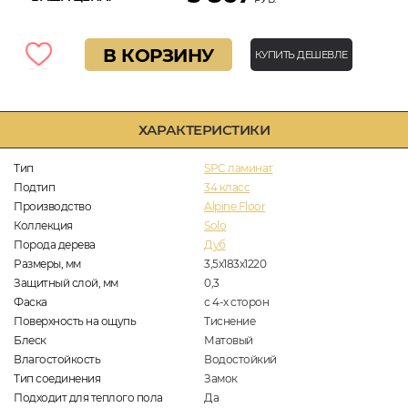
В КОРЗИНУ
КУПИТЬ ДЕШЕВЛЕ
ХАРАКТЕРИСТИКИ
Тип
SPC ламинат
Подтип
34 класс
Производство
Alpine Floor
Коллекция
Solo
Порода дерева
Дуб
Размеры, мм
3,5х183х1220
Защитный слой, мм
0,3
Фаска
с 4-х сторон
Поверхность на ощупь
Тиснение
Блеск
Матовый
Влагостойкость
Водостойкий
Тип соединения
Замок
Подходит для теплого пола
Да