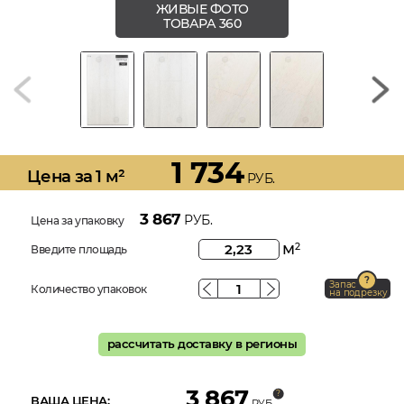
ЖИВЫЕ ФОТО
ТОВАРА 360
1 734
Цена за 1 м²
РУБ.
3 867
РУБ.
Цена за упаковку
м
2
Введите площадь
Запас
Количество упаковок
на подрезку
рассчитать доставку в регионы
3 867
ВАША ЦЕНА:
РУБ.