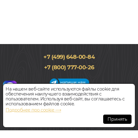
+7 (499) 648-00-84
183x1220, 3,5мм
+7 (800) 777-00-26
0,3, Дуб, Однополосный, Водостойкий
1 734
руб.
Цена за 1 м²
На нашем веб-сайте используются файлы cookie для
обеспечения наилучшего взаимодействия с
График работы салона
пользователем. Используя веб-сайт, вы соглашаетесь с
БЫСТРЫЙ ЗАКАЗ
КУПИТЬ
Пн-Вс с 09:00 до 21:00
использованием файлов cookie.
Наш адрес:
127018, г. Москва,
Подробнее про cookie ⟶
ул.Складочная, д.1, строение 9
SPC ламинат
Принять
ALPINE FLOOR МОДЕРАТО ECO 14-11
Всегда свободная парковка
В НАЛИЧИИ
© Интернет-магазин Polvamvdom.ru 2011-2026. Все права