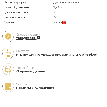
Наши подборки
Для ванных комнат
В одной упаковке
2,23
м
2
Досок в упаковке
10
Вес упаковки, кг
17
Страна
Китай
Способ укладки
Укладка SPC
Смотреть
Инструкция по укладке SPC ламината Alpine Floor
Подробнее
О производителе
Смотреть
Подтипы SPC ламината