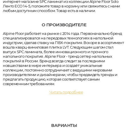
интернет-магазине SPC ламинат из коллекции Alpine Floor Solo
Ленто ECO 14-5, положите товар в корзину или свяжитесь с нами
любым доступным способом. Товар есть в наличии.
О ПРОИЗВОДИТЕЛЕ
Alpine Floor работает на рынке с 2014 года. Первоначально бренд
специализировался на передовых технологиях в напольной
индустрии, сделав ставку на ПВХ-покрытия. Вскоре в ассортимент
вошла кварц-виниловая плитка LVT. Следующим шагом стал
выпуск SPC ламината, более инновационного и прочного
напольного покрытия. Alpine Floor - тренд сеттер напольных
покрытий в России. Бренд всегда следит за последними
новшествами в мире интерьера и создаёт уникальные
коллекции, постоянно сотрудничает с ведущими мировыми
производителями и дизайнерами, чтобы предвидеть тренды и
предлагать продукцию, которая соответствует самым
современным требованиям.
Читать подробнее
ВАРИАНТЫ