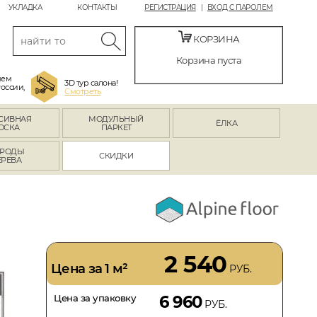
УКЛАДКА
КОНТАКТЫ
РЕГИСТРАЦИЯ
ВХОД С ПАРОЛЕМ
КОРЗИНА
Корзина пуста
яем
3D тур салона!
России,
Смотреть
СИВНАЯ
МОДУЛЬНЫЙ
ЁЛКА
ОСКА
ПАРКЕТ
РОДЫ
СКИДКИ
ЕРЕВА
2 540
Цена за 1 м²
РУБ.
Цена за упаковку
6 960
РУБ.