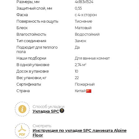
Размеры, мм
4х183х1524
Защитный слой, мм
0,55
Фаска
с 4-х сторон
Поверхность на ощупь
Тиснение
Блеск
Матовый
Влагостойкость
Водостойкий
Тип соединения
Замок
Подходит для теплого
Да
пола
Наши подборки
Для ванных комнат
В одной упаковке
2,74
м
2
Досок в упаковке
10
Вес упаковки, кг
22
Сертификаты
Пожарный
Страна
Китай
Способ укладки
Укладка SPC
Смотреть
Инструкция по укладке SPC ламината Alpine
Floor