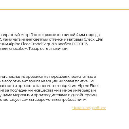
вадратный метр. Это покрытие толщиной 4 мм, порода
PC ламината имеет светлый оттенок и матовый блеск. Для
ии Alpine Floor Grand Sequoia Квебек ECO 11-13,
ным способом. Товар есть в наличии.
ренд специализировался на передовых технологиях в
 в ассортимент вошла кварц-виниловая плитка LVT.
ного и прочного напольного покрытия. Alpine Floor -
едит за последними новшествами в мире интерьера и
ведущими мировыми производителями и дизайнерами,
соответствует самым современным требованиям.
Читать подробнее