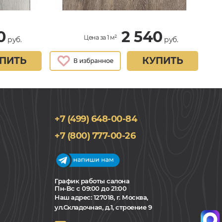
0
2 540
Цена за 1 м²
руб.
руб.
ПИТЬ
КУПИТЬ
+7 (499) 648-00-84
+7 (800) 777-00-26
График работы салона
Пн-Вс с 09:00 до 21:00
Наш адрес:
127018, г. Москва,
ул.Складочная, д.1, строение 9