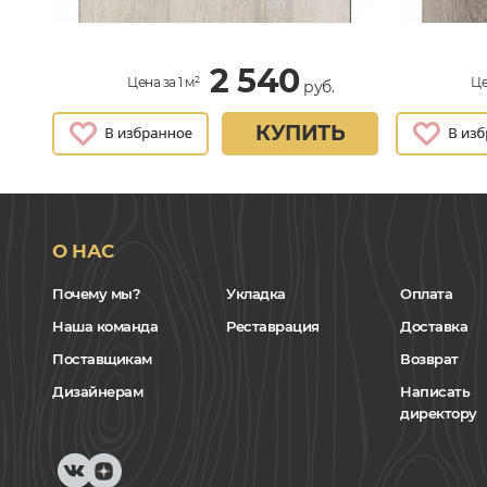
2 540
Цена за 1 м²
Це
руб.
КУПИТЬ
О НАС
Почему мы?
Укладка
Оплата
Наша команда
Реставрация
Доставка
Поставщикам
Возврат
Дизайнерам
Написать
директору