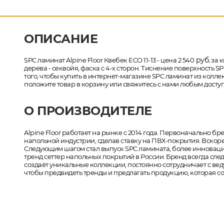
ОПИСАНИЕ
руб.
SPC ламинат Alpine Floor Квебек ECO 11-13 - цена 2 540
за к
дерева - секвойя, фаска с 4-х сторон. Тиснение поверхность S
того, чтобы купить в интернет-магазине SPC ламинат из коллекц
положите товар в корзину или свяжитесь с нами любым доступ
О ПРОИЗВОДИТЕЛЕ
Alpine Floor работает на рынке с 2014 года. Первоначально б
напольной индустрии, сделав ставку на ПВХ-покрытия. Вскоре
Следующим шагом стал выпуск SPC ламината, более инновацион
тренд сеттер напольных покрытий в России. Бренд всегда сл
создаёт уникальные коллекции, постоянно сотрудничает с 
чтобы предвидеть тренды и предлагать продукцию, которая 