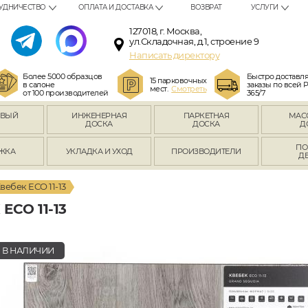
УДНИЧЕСТВО
ОПЛАТА И ДОСТАВКА
ВОЗВРАТ
УСЛУГИ
127018, г. Москва,
ул.Складочная, д.1, строение 9
Написать директору
Более 5000 образцов
Быстро доставл
15 парковочных
в салоне
заказы по всей 
мест.
Смотреть
от 100 производителей
365/7
ОВЫЙ
ИНЖЕНЕРНАЯ
ПАРКЕТНАЯ
МАС
Л
ДОСКА
ДОСКА
Д
ПО
ЖКА
УКЛАДКА И УХОД
ПРОИЗВОДИТЕЛИ
Д
вебек ECO 11-13
CO 11-13
В НАЛИЧИИ