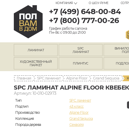
КОМПАНИЯ
О ШОУ-РУМЕ
СОТР
+7 (499) 648-00-84
+7 (800) 777-00-26
График работы салона
Пн-Вс с 09:00 до 21:00
SPC
ВИНИЛ
ЛАМИНАТ
ЛАМИНАТ
ПО
ХУДОЖЕСТВЕННЫЙ
ПЛИНТУС
ПОДЛО
ПАРКЕТ
Главная
SPC ламинат
Alpine Floor
Grand Sequoia
К
SPC ЛАМИНАТ ALPINE FLOOR КВЕБЕК E
Артикул: 10-010-02973
Тип
SPC ламинат
Подтип
43 класс
Производство
Alpine Floor
Коллекция
Grand Sequoia
Порода дерева
Секвойя