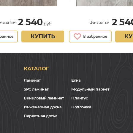
2 540
2 54
на за 1 м²
Цена за 1 м²
руб.
КУПИТЬ
КУ
КАТАЛОГ
Ламинат
Елка
SPC ламинат
Модульный паркет
Виниловый ламинат
Плинтус
Инженерная доска
Подложка
Паркетная доска