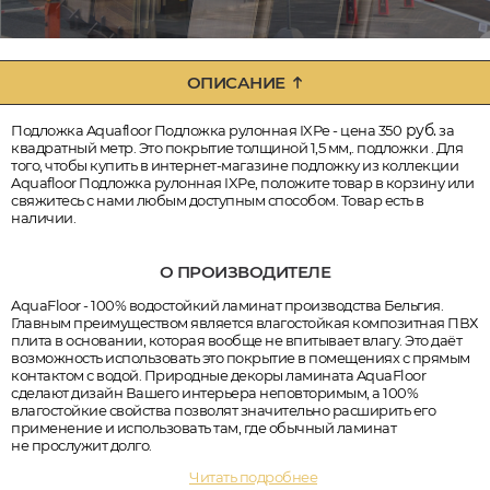
ОПИСАНИЕ
руб.
Подложка Aquafloor Подложка рулонная IXPe - цена 350
за
квадратный метр. Это покрытие толщиной 1,5 мм,. подложки . Для
того, чтобы купить в интернет-магазине подложку из коллекции
Aquafloor Подложка рулонная IXPe, положите товар в корзину или
свяжитесь с нами любым доступным способом. Товар есть в
наличии.
О ПРОИЗВОДИТЕЛЕ
AquaFloor - 100% водостойкий ламинат производства Бельгия.
Главным преимуществом является влагостойкая композитная ПВХ
плита в основании, которая вообще не впитывает влагу. Это даёт
возможность использовать это покрытие в помещениях с прямым
контактом с водой. Природные декоры ламината AquaFloor
сделают дизайн Вашего интерьера неповторимым, а 100%
влагостойкие свойства позволят значительно расширить его
применение и использовать там, где обычный ламинат
не прослужит долго.
Читать подробнее