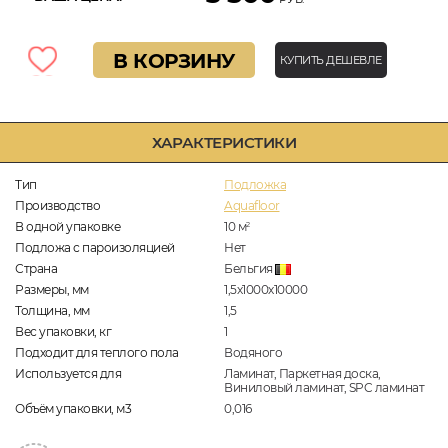
В КОРЗИНУ
КУПИТЬ ДЕШЕВЛЕ
ХАРАКТЕРИСТИКИ
Тип
Подложка
Производство
Aquafloor
В одной упаковке
10
м
2
Подложа с пароизоляцией
Нет
Страна
Бельгия
Размеры, мм
1,5х1000х10000
Толщина, мм
1,5
Вес упаковки, кг
1
Подходит для теплого пола
Водяного
Используется для
Ламинат, Паркетная доска,
Виниловый ламинат, SPC ламинат
Объём упаковки, м3
0,016