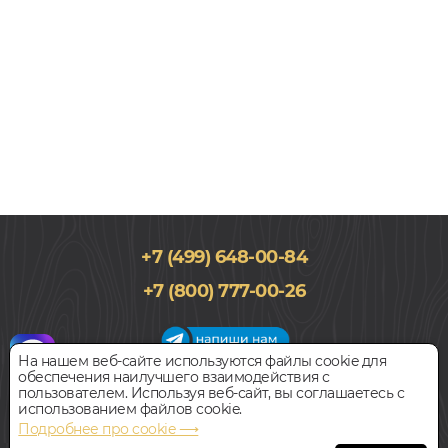
+7 (499) 648-00-84
+7 (800) 777-00-26
1000x10000, 1,5мм
На нашем веб-сайте используются файлы cookie для
375
руб.
Цена за 1 м²
обеспечения наилучшего взаимодействия с
График работы салона
пользователем. Используя веб-сайт, вы соглашаетесь с
Пн-Вс с 09:00 до 21:00
использованием файлов cookie.
БЫСТРЫЙ ЗАКАЗ
КУПИТЬ
Наш адрес:
127018, г. Москва,
Подробнее про cookie ⟶
ул.Складочная, д.1, строение 9