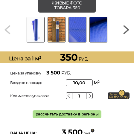
ЖИВЫЕ ФОТО
ТОВАРА 360
350
Цена за 1 м²
РУБ.
3 500
РУБ.
Цена за упаковку
м
2
Введите площадь
Запас
Количество упаковок
на подрезку
рассчитать доставку в регионы
3 500
ВАША ЦЕНА:
РУБ.