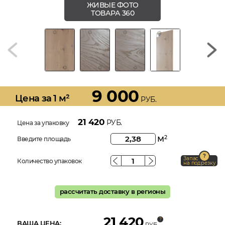
ЖИВЫЕ ФОТО
ТОВАРА 360
9 000
Цена за 1 м²
РУБ.
21 420
РУБ.
Цена за упаковку
м
2
Введите площадь
Запас
Количество упаковок
на подрезку
рассчитать доставку в регионы
21 420
ВАША ЦЕНА:
РУБ.