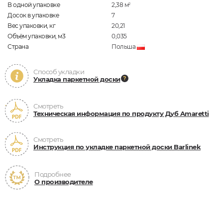
В одной упаковке
2,38
м
2
Досок в упаковке
7
Вес упаковки, кг
20,21
Объём упаковки, м3
0,035
Страна
Польша
Способ укладки
Укладка паркетной доски
Смотреть
Техническая информация по продукту Дуб Amaretti
Смотреть
Инструкция по укладке паркетной доски Barlinek
Подробнее
О производителе