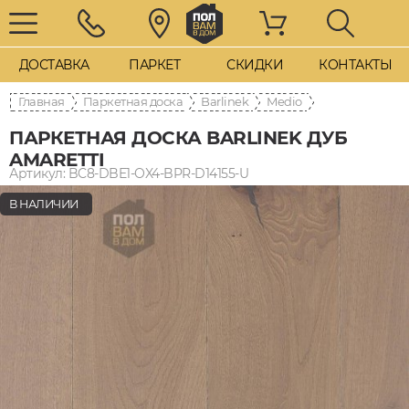
ДОСТАВКА
ПАРКЕТ
СКИДКИ
КОНТАКТЫ
Главная
Паркетная доска
Barlinek
Medio
ПАРКЕТНАЯ ДОСКА BARLINEK ДУБ
AMARETTI
Артикул: BC8-DBE1-OX4-BPR-D14155-U
В НАЛИЧИИ