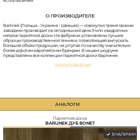
есть в наличии.
О ПРОИЗВОДИТЕЛЕ
Barlinek (Польша - Украина - Швеция) — совокупно тремя своими
заводами производит на сегодняшний день 9 млн квадратных
метров паркетной доски. На фабриках установлены лучшие
образцы производственной техники, позволяющей выпускать
большой объём продукции, не уступая по качеству значительно
более дорогим европейским брендам. В нашем шоуруме
представлены все коллекции паркетной доски Барлинек.
Читать подробнее
АНАЛОГИ
Паркетная доска
BARLINEK ДУБ BONET
В НАЛИЧИИ