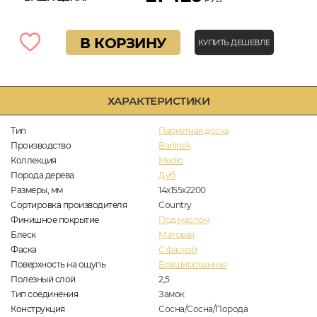
В КОРЗИНУ
КУПИТЬ ДЕШЕВЛЕ
ХАРАКТЕРИСТИКИ
Тип
Паркетная доска
Производство
Barlinek
Коллекция
Medio
Порода дерева
Дуб
Размеры, мм
14х155х2200
Сортировка производителя
Country
Финишное покрытие
Под маслом
Блеск
Матовая
Фаска
С фаской
Поверхность на ощупь
Брашированная
Полезный слой
2,5
Тип соединения
Замок
Конструкция
Сосна/Сосна/Порода