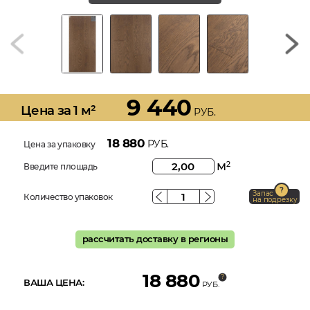
9 440
Цена за 1 м²
РУБ.
18 880
РУБ.
Цена за упаковку
м
2
Введите площадь
Запас
Количество упаковок
на подрезку
рассчитать доставку в регионы
18 880
ВАША ЦЕНА:
РУБ.