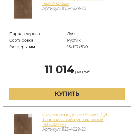
15х127х500мм
Артикул: 1175-4829-20
Порода дерева
Дуб
Сортировка
Рустик
Размеры, мм
15х127х500
11 014
руб./м²
КУПИТЬ
Инженерная доска Coswick Дуб
Тростниковый рустикальный
19,05х127мм
Артикул: 1123-4829-20