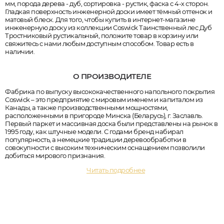
мм, порода дерева - дуб, сортировка - рустик, фаска с 4-х сторон.
Гладкая поверхность инженерной доски имеет тёмный оттенок и
матовый блеск. Для того, чтобы купить в интернет-магазине
инженерную доску из коллекции Coswick Таинственный лес Дуб
Тростниковый рустикальный, положите товар в корзину или
свяжитесь с нами любым доступным способом. Товар есть в
наличии.
О ПРОИЗВОДИТЕЛЕ
Фабрика по выпуску высококачественного напольного покрытия
Coswick – это предприятие с мировым именем и капиталом из
Канады, а также производственными мощностями,
расположенными в пригороде Минска (Беларусь), г. Заславль.
Первый паркет и массивная доска были представлены на рынок в
1995 году, как штучные модели. С годами бренд набирал
популярность, а немецкие традиции деревообработки в
совокупности с высоким техническим оснащением позволили
добиться мирового признания.
Читать подробнее