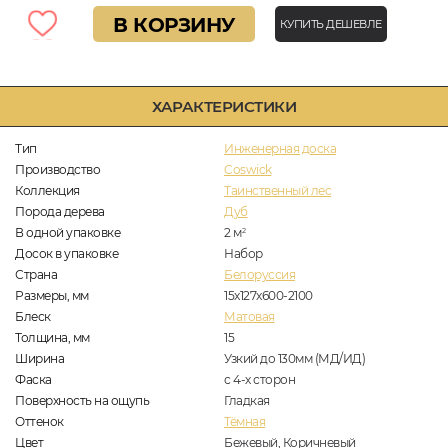
В КОРЗИНУ
КУПИТЬ ДЕШЕВЛЕ
ХАРАКТЕРИСТИКИ
Тип
Инженерная доска
Производство
Coswick
Коллекция
Таинственный лес
Порода дерева
Дуб
В одной упаковке
2
м
2
Досок в упаковке
Набор
Страна
Белоруссия
Размеры, мм
15x127x600-2100
Блеск
Матовая
Толщина, мм
15
Ширина
Узкий до 130мм (МД/ИД)
Фаска
с 4-х сторон
Поверхность на ощупь
Гладкая
Оттенок
Тёмная
Цвет
Бежевый, Коричневый