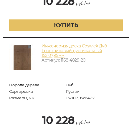
10 228
руб./м²
КУПИТЬ
Инженерная доска Coswick Дуб
Тростниковый рустикальный
15х107,95мм
Артикул: 1168-4829-20
Порода дерева
Дуб
Сортировка
Рустик
Размеры, мм
15х107,95х647,7
10 228
руб./м²