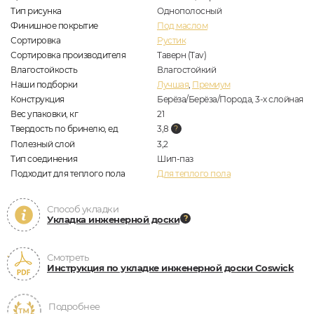
Тип рисунка
Однополосный
Финишное покрытие
Под маслом
Сортировка
Рустик
Сортировка производителя
Таверн (Tav)
Влагостойкость
Влагостойкий
Наши подборки
Лучшая
,
Премиум
Конструкция
Берёза/Берёза/Порода, 3-х слойная
Вес упаковки, кг
21
Твердость по бринелю, ед
3,8
Полезный слой
3,2
Тип соединения
Шип-паз
Подходит для теплого пола
Для теплого пола
Способ укладки
Укладка инженерной доски
Смотреть
Инструкция по укладке инженерной доски Coswick
Подробнее