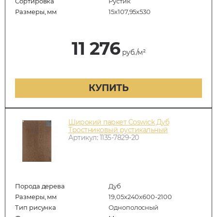
Сортировка
Рустик
Размеры, мм
15х107,95х530
11 276
руб./м²
КУПИТЬ
Широкий паркет Coswick Дуб
Тростниковый рустикальный
Артикул: 1135-7829-20
Порода дерева
Дуб
Размеры, мм
19,05x240x600-2100
Тип рисунка
Однополосный